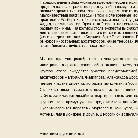
Парадоксальный факт – символ идеологической и архит
предполагалось строить по проекту, выбранному по ит
разные зарубежные архитекторы (во втором туре конку
Малоизвестный факт: заводы (в том числе военные) в
архитектор Альберт Кан. Постсоветский опыт сотрудни
Хадид, Норман Фостер, Эрик ванн Эгераат, не всегда 
разным причинам. На круглом столе эксперты выскажу
деятельности иностранных сп циалистов в нынешних р
(девелоперов - вот они - «Баркли», State Development,
рынок от иностранных архитекторов, какие требования 
востребованы зарубежные архитекторы.
Мы постараемся разобраться, в чем уникальность
иностранного архитектурного образования, почему р
круглом столе ожидается участие представителе
архитекторов – Михаила Филиппова, Александра Бродс
примет участие директор по развитию компании Yoo
Старку, который расскажет о последних тенденциях
сейчас занимается дизайном квартир в новом элитно
круглом столе примут участие представители английс
Dyer Университет Королевы Маргарет в Эдинбурге, б
Астон Вилла в Лондоне, и другие. В России они сделал
Участники круглого стола