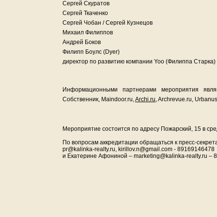
Сергей Скуратов
Сергей Ткаченко
Сергей Чобан / Сергей Кузнецов
Михаил Филиппов
Андрей Боков
Филипп Боулс (Dyer)
директор по развитию компании Yoo (Филиппа Старка)
Информационными партнерами мероприятия являю
Собственник, Maindoor.ru,
Archi.ru
, Archrevue.ru, Urbanu
Мероприятие состоится по адресу Пожарский, 15 в сред
По вопросам аккредитации обращаться к пресс-секрета
pr@kalinka-realty.ru, kirillov.n@gmail.com - 89169146478
и Екатерине Афониной – marketing@kalinka-realty.ru –