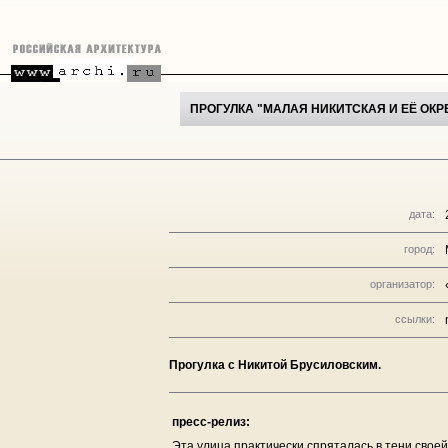
ПРОГУЛКА "МАЛАЯ НИКИТСКАЯ И ЕЁ ОК
дата:
город:
организатор:
ссылки:
Прогулка с Никитой Брусиловским.
пресс-релиз:
Эта улица практически спряталась в тени своей