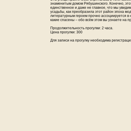
знаменитым домом Рябушинского. Конечно, этот
единственное и даже не главное, что мы увиди
усадьбы, как преобразила этот район эпоха мод
литературным героем прочно ассоциируется в н
какие спасены – обо всём этом вы узнаете на пр
Продолжительность прогулки: 2 часа.
Цена прогулки: 300
Для записи на прогулку необходима регистрац