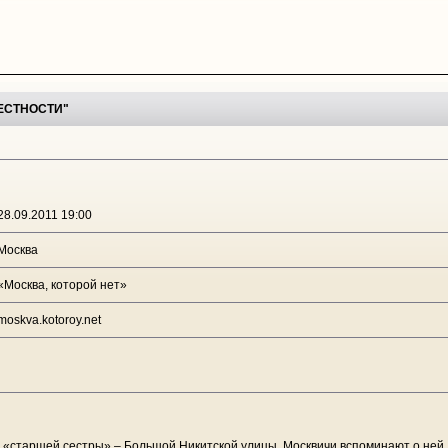
РЕСТНОСТИ"
28.09.2011 19:00
Москва
«Москва, которой нет»
moskva.kotoroy.net
 «старшей сестры» – Большой Никитской улицы. Москвичи вспоминают о ней, к