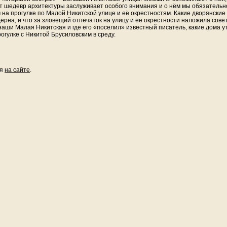
 шедевр архитектуры заслуживает особого внимания и о нём мы обязательно
м на прогулке по Малой Никитской улице и её окрестностям. Какие дворянски
ерна, и что за зловещий отпечаток на улицу и её окрестности наложила совет
аши Малая Никитская и где его «поселил» известный писатель, какие дома у
огулке с Никитой Брусиловским в среду.
ия
на сайте
.