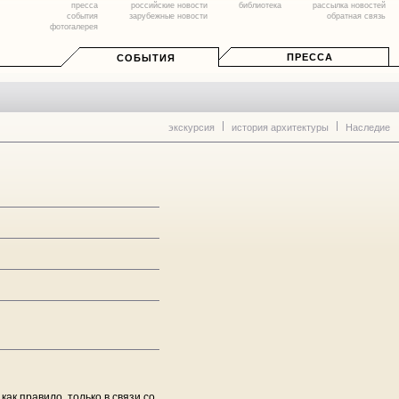
пресса
российские новости
библиотека
рассылка новостей
события
зарубежные новости
обратная связь
фотогалерея
ПРЕССА
СОБЫТИЯ
экскурсия
история архитектуры
Наследие
ак правило, только в связи со