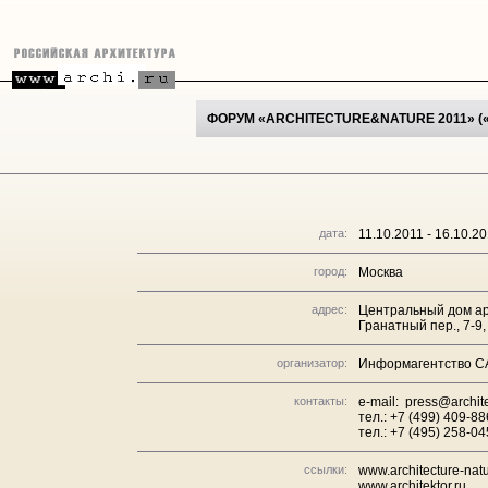
ФОРУМ «ARCHITECTURE&NATURE 2011» (
дата:
11.10.2011 - 16.10.2
город:
Москва
адрес:
Центральный дом а
Гранатный пер., 7-9
организатор:
Информагентство С
контакты:
e-mail: press@archite
тел.: +7 (499) 409-8
тел.: +7 (495) 258-0
ссылки:
www.architecture-natu
www.architektor.ru