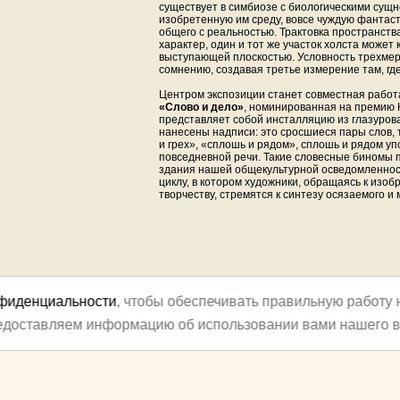
существует в симбиозе с биологическими сущ
изобретенную им среду, вовсе чуждую фантас
общего с реальностью. Трактовка пространств
характер, один и тот же участок холста может 
выступающей плоскостью. Условность трехмер
сомнению, создавая третье измерение там, где
Центром экспозиции станет совместная работ
«Слово и дело»
, номинированная на премию К
представляет собой инсталляцию из глазуров
нанесены надписи: это сросшиеся пары слов, т
и грех», «сплошь и рядом», сплошь и рядом у
повседневной речи. Такие словесные биномы 
здания нашей общекультурной осведомленнос
циклу, в котором художники, обращаясь к изо
творчеству, стремятся к синтезу осязаемого и
нфиденциальности
, чтобы обеспечивать правильную работу 
редоставляем информацию об использовании вами нашего в