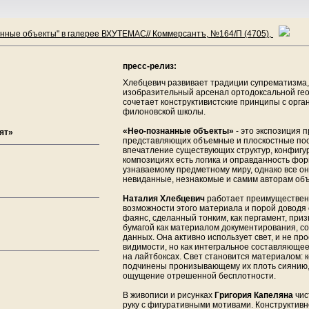
анные объекты" в галерее ВХУТЕМАС// Коммерсантъ, №164/П (4705),
пресс-релиз:
Хлебцевич развивает традиции супрематизма,
изобразительный арсенал ортодоксальной гео
сочетает конструктивистские принципы с орга
филоновской школы.
«Нео-познанные объекты»
- это экспозиция 
рят»
представляющих объемные и плоскостные по
впечатление существующих структур, конфигу
композициях есть логика и оправданность фо
узнаваемому предметному миру, однако все о
невиданные, незнакомые и самим авторам объ
Наталия Хлебцевич
работает преимущественн
возможности этого материала и порой доводя 
фаянс, сделанный тонким, как пергамент, приз
бумагой как материалом документирования, с
данных. Она активно использует свет, и не пр
видимости, но как интегральное составляющее
на лайтбоксах. Свет становится материалом:
подчинены пронизывающему их плоть сиянию,
ощущение отрешенной бесплотности.
В живописи и рисунках
Григория Капеляна
чис
руку с фигуративными мотивами. Конструктив