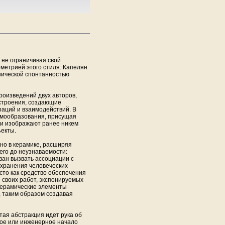
 не ограничивая свой
метрией этого стиля. Капелян
нической спонтанностью
произведений двух авторов,
строения, создающие
раций и взаимодействий. В
рмообразования, присущая
ни изображают ранее никем
екты.
о в керамике, расширяя
его до неузнаваемости:
ван вызвать ассоциации с
охранения человеческих
осто как средство обеспечения
 своих работ, экспонируемых
 керамические элементы
 таким образом создавая
тая абстракция идет рука об
ное или инженерное начало