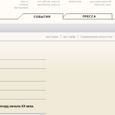
пресса
российские новости
библиотека
рассылка новостей
события
зарубежные новости
обратная связь
фотогалерея
ПРЕССА
СОБЫТИЯ
выставка
арт-лайф
Современное искусство
нгард начала XX века.