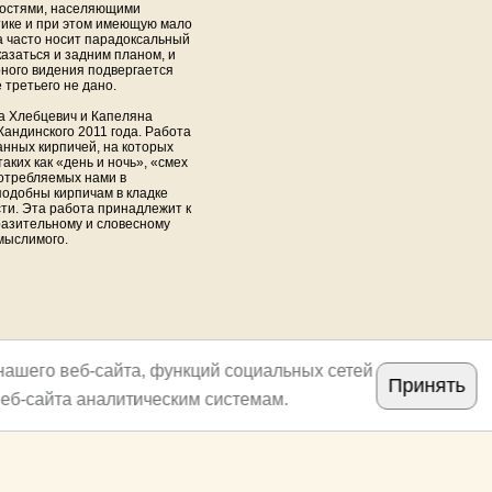
ностями, населяющими
тике и при этом имеющую мало
а часто носит парадоксальный
казаться и задним планом, и
ного видения подвергается
 третьего не дано.
а Хлебцевич и Капеляна
андинского 2011 года. Работа
анных кирпичей, на которых
аких как «день и ночь», «смех
потребляемых нами в
подобны кирпичам в кладке
ти. Эта работа принадлежит к
бразительному и словесному
 мыслимого.
нашего веб-сайта, функций социальных сетей
Принять
еб-сайта аналитическим системам.