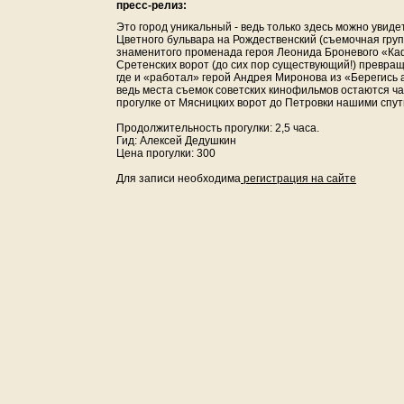
пресс-релиз:
Это город уникальный - ведь только здесь можно увиде
Цветного бульвара на Рождественский (съемочная груп
знаменитого променада героя Леонида Броневого «Каф
Сретенских ворот (до сих пор существующий!) превра
где и «работал» герой Андрея Миронова из «Берегись 
ведь места съемок советских кинофильмов остаются ча
прогулке от Мясницких ворот до Петровки нашими спут
Продолжительность прогулки: 2,5 часа.
Гид: Алексей Дедушкин
Цена прогулки: 300
Для записи необходима
регистрация на сайте