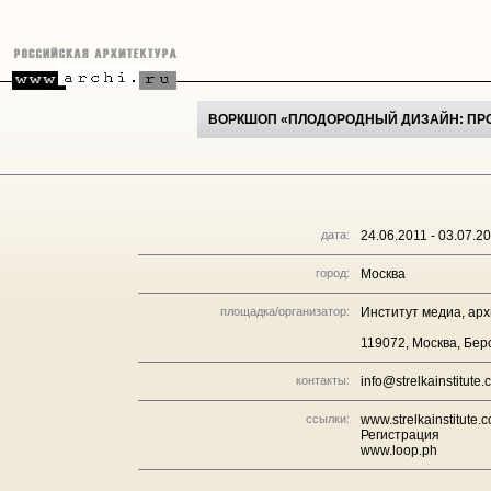
ВОРКШОП «ПЛОДОРОДНЫЙ ДИЗАЙН: ПР
дата:
24.06.2011 - 03.07.2
город:
Москва
площадка/организатор:
Институт медиа, ар
119072, Москва, Бер
контакты:
info@strelkainstitute
ссылки:
www.strelkainstitute.
Регистрация
www.loop.ph