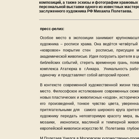
композиций, а также эскизы и фотографии храмовых 
персональной выставки одного из известных мастер
заслуженного художника РФ Михаила Полетаева.
пресс-релиз:
Особое место в экспозиции занимают крупномас
художника – росписи храма. Она ведётся четвёртый
«ковровое» покрытие стен росписью, присущее мо
академической живописью. Идея погрузить зрителя в ц
библейских событий, стереть временную грань, поя
комплекса Ататюрка в г.Анкара. Уникальность рабо
одиночку и представляет собой авторский проект.
В контексте современной художественной жизни тв
место. Философское истолкование современных сюже
новых пластических и живописных «ходов», историче
его произведений, тонкое чувство цвета, увере
притягательными для самого широкого круга зрите
художнику передать неповторимую красоту мира, вы
мозаики, иконописи, масляной и темперной живоп
европейской живописи искусство М. Полетаева глубок
М.Полетаев Учился в Московском художественно-пром