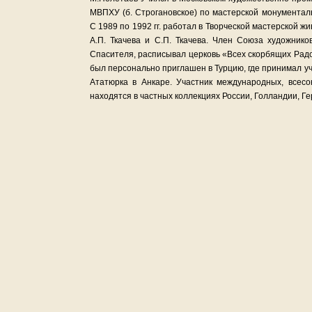
МВПХУ (б. Строгановское) по мастерской монументал
С 1989 по 1992 гг. работал в Творческой мастерской 
А.П. Ткачева и С.П. Ткачева. Член Союза художник
Спасителя, расписывал церковь «Всех скорбящих Рад
был персонально приглашен в Турцию, где принимал у
Ататюрка в Анкаре. Участник международных, всес
находятся в частных коллекциях России, Голландии, Ге