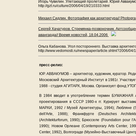
Игорь Чувилин. Улетающий пролетарий. Юрий Аввакумов - в
http://gzt.ru/culture/2006/04/19/210333.html
Михаил Сидлин. Фотография как архитектура// Photograp
Сергей Хачатуров. Стремянка-позвоночник. Артсообщес
авангарда// Время новостей, 18.04.2006
Ольга Кабанова. Угол постороннего. Выставка архитект
http://www.vedomosti.ru/newspaper/article.shtml?2006/04
пресс-релиз:
ЮР. АВВАКУМОВ – архитектор, художник, куратор. Родил
Московский Архитектурный Институт в 1981г. Участвуе
1988 - студия АГИТАРХ, Москва. Организует фонд УТОП
В 1984 вводит в употребление термин БУМАЖНАЯ 
проектирования в СССР 1980-х гг. Курирует выст
МАРХИ, 1992 / Музей Архитектуры, 1994); Любляне (SC
dell'Arte, 1988); Франкфурте (Deutsches Archit
(Architekturforum, 1990); Брюсселе (Foundation pour l'Ar
1990); Новом Орлеане (Contemporary Arts Center, 1991
Center, 1992), Волгограде (Музейно-Выставочный Центр,