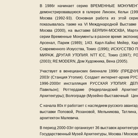
В 1986г начинает серию ВРЕМЕННЫЕ МОНУМЕНТЫ,
демонстрировавшуюся в галерее Линзен, Кельн (199
Москва (1992-93). Основная работа из этой с
показывалась также на VI Международной Выставке А
Москва (2000), на выставке БЕРЛИН-МОСКВА, Мартин
серии Временные Монументы в разное время экспони
Арсенал, Париж (1989); 1/43. Карл-Хайнс Мейер, 
Современного Искусства, Токио (1996); ИСКУССТВО 
МИРАЖ. ДРУГАЯ УТОПИЯ. NTT ICC, Токио (1997); FO
(2003); RE:MODERN, Дом Художника, Вена (2005).
Участвует в венецианских биеннале 1996г (ПРЕ
2003г (Станция Утопия). Создает интернет-архив 
1996-2000гг инсталляция РУССКАЯ УТОПИЯ: ДЕП
Павильон); Роттердаме (Нидерландский Архитек
Архитектуры); Волгограде (Музейно-Выставочный Цент
С начала 80х гг работает с наследием русского аванга
выставки Поповой, Розановой, Мельникова, Татлина,
архитектон Малевича.
В период 2000-03гг организует 36 выставок архитек
Государственный Музей Архитектуры, Москва / Москов