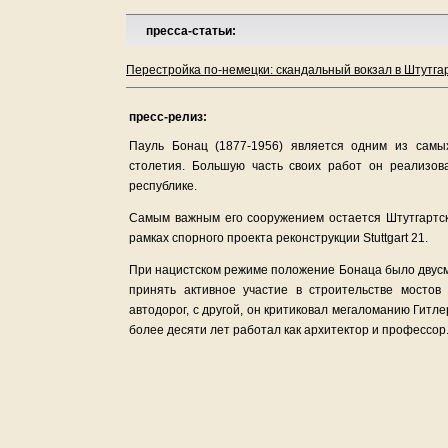
пресса-статьи:
Перестройка по-немецки: скандальный вокзал в Штутгарт
пресс-релиз:
Пауль Бонац (1877-1956) является одним из самы
столетия. Большую часть своих работ он реализо
республике.
Самым важным его сооружением остается Штутгартски
рамках спорного проекта реконструкции Stuttgart 21.
При нацистском режиме положение Бонаца было двусм
принять активное участие в строительстве мосто
автодорог, с другой, он критиковал мегаломанию Гитл
более десяти лет работал как архитектор и профессор