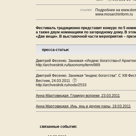
ссылки:
Подробнее на www.dom
www.mosarchinform.ru
Фестиваль традиционно представит конкурс по 5 номи
а также двум номинациям по загородному дому. В это
«Две вещи». В выставочной части мероприятия – през
пресса-статьи:
Дмитрий Фесенко. Занижая «Индекс богатства»// Архитек
http://archvestnik.ru/taxonomy/term/989
Дмитрий Фесенко. Занижая "индекс богатства". С XIII Фе
Вестник, 24.03.2011
http://archvestnik.ru/node/2533
Анна Мартовицкая. Гламуру вопреки, 23.03.2011
Анна Мартовицкая. Инь, янь и другие пары, 19.03.2011
связанные события: