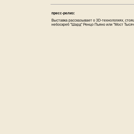
пресс-релиз:
Выставка рассказывает о 3D-технологиях, сто
небоскреб "Шард" Ренцо Пьяно или "Мост Тысяч