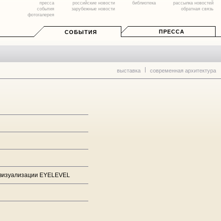
пресса
российские новости
библиотека
рассылка новостей
события
зарубежные новости
обратная связь
фотогалерея
ПРЕССА
СОБЫТИЯ
выставка
современная архитектура
й визуализации EYELEVEL