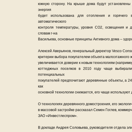
южную сторону. На крыше дома будут установлены
энергия
будет использована для отопления и горячего 
автоматического
контроля температуры, уровня CO2, освещения и 
словам г-на
Васильева, основные принципы Активного дома – здор
Алексей Аверьянов, генеральный директор Vesco Consu
критерии выбора покупателем объекта малоэтажного жи
увеличивается доверие к новым технологиям (наприме
коттеджных поселков в 2010 году чаще выбирал
потенциальных
покупателей предпочитают деревянные объекты, а 24
как
основной технологии снижается, его чаще используют 
О технологиях деревянного домостроения, его эколог
в массовой застройке рассказал Семен Гоглев, комме
ЗАО «Инвестлеспром».
В докладе Андрея Соловьева, руководителя отдела эли