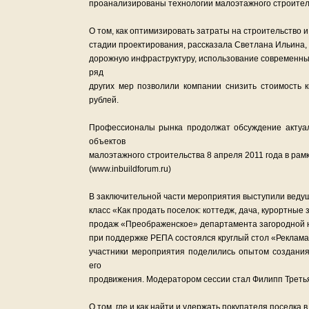
проанализированы технологии малоэтажного строител
О том, как оптимизировать затраты на строительство 
стадии проектирования, рассказала Светлана Ильина,
дорожную инфраструктуру, использование современны
ряд
других мер позволили компании снизить стоимость к
рублей.
Профессионалы рынка продолжат обсуждение актуал
объектов
малоэтажного строительства 8 апреля 2011 года в рамка
(www.inbuildforum.ru)
В заключительной части мероприятия выступили ведущ
класс «Как продать поселок: коттедж, дача, курортны
продаж «Преображенское» департамента загородной
при поддержке РЕПА состоялся круглый стол «Реклама 
участники мероприятия поделились опытом создани
его
продвижения. Модератором сессии стал Филипп Третьяк
О том, где и как найти и удержать покупателя поселка 