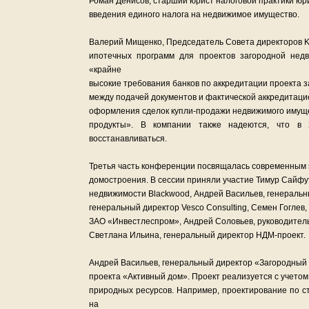
Роман Денисов, старший юрист налоговой практики юр
введения единого налога на недвижимое имущество.
Валерий Мищенко, Председатель Совета директоров K
ипотечных программ для проектов загородной недв
«крайне
высокие требования банков по аккредитации проекта 
между подачей документов и фактической аккредитацие
оформления сделок купли-продажи недвижимого имуще
продукты». В компании также надеются, что в 2
восстанавливаться.
Третья часть конференции посвящалась современным
домостроения. В сессии приняли участие Тимур Сайф
недвижимости Blackwood, Андрей Васильев, генеральн
генеральный директор Vesco Consulting, Семен Гогле
ЗАО «Инвестлеспром», Андрей Соловьев, руководитель
Светлана Ильина, генеральный директор НДМ-проект.
Андрей Васильев, генеральный директор «Загородный
проекта «Активный дом». Проект реализуется с учетом
природных ресурсов. Например, проектирование по с
на