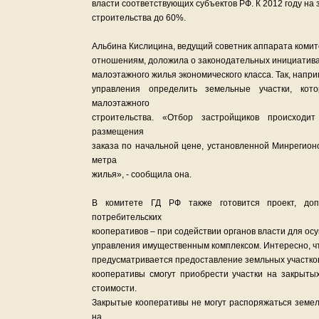
власти соответствующих субъектов РФ. К 2012 году н
строительства до 60%.
Альбина Кислицина, ведущий советник аппарата комит
отношениям, доложила о законодательных инициатива
малоэтажного жилья экономического класса. Так, напр
управления определить земельные участки, кот
малоэтажного
строительства. «Отбор застройщиков происходи
размещения
заказа по начальной цене, установленной Минрегионо
метра
жилья», - сообщила она.
В комитете ГД РФ также готовится проект, доп
потребительских
кооперативов – при содействии органов власти для о
управления имущественным комплексом. Интересно, ч
предусматривается предоставление земльных участков
кооперативы смогут приобрести участки на закрыты
стоимости.
Закрытые кооперативы не могут распоряжаться земель
на