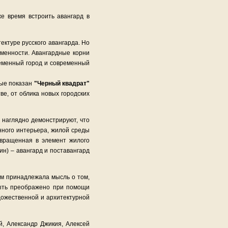
е время встроить авангард в
ектуре русского авангарда. Но
еменности. Авангардные корни
ременный город и современный
вые показан
"Черный квадрат"
ве, от облика новых городских
 наглядно демонстрируют, что
нного интерьера, жилой среды
евращенная в элемент жилого
н) – авангард и поставангард
ам принадлежала мысль о том,
быть преображено при помощи
удожественной и архитектурной
, Александр Джикия, Алексей