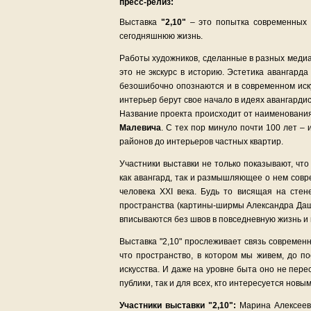
пресс-релиз:
Выставка
"2,10"
– это попытка современных х
сегодняшнюю жизнь.
Работы художников, сделанные в разных медиа 
это не экскурс в историю. Эстетика авангард
безошибочно опознаются и в современном иску
интерьер берут свое начало в идеях авангардис
Название проекта происходит от наименования
Малевича
. С тех пор минуло почти 100 лет –
районов до интерьеров частных квартир.
Участники выставки не только показывают, чт
как авангард, так и размышляющее о нем совр
человека XXI века. Будь то висящая на стен
пространства (картины-ширмы Александра Даше
вписываются без швов в повседневную жизнь и
Выставка "2,10" прослеживает связь современ
что пространство, в котором мы живем, до 
искусства. И даже на уровне быта оно не пере
публики, так и для всех, кто интересуется нов
Участники выставки "2,10":
Марина Алексеева