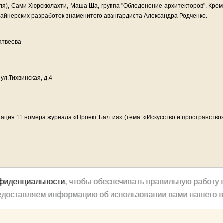
я), Сами Хюрскюлахти, Маша Ша, группа "Обледенение архитекторов". Кроме
айнерских разработок знаменитого авангардиста Александра Родченко.
атвеева
ул.Тихвинская, д.4
ация 11 номера журнала «Проект Балтия» (тема: «Искусство и пространство
нфиденциальности
, чтобы обеспечивать правильную работу 
редоставляем информацию об использовании вами нашего в