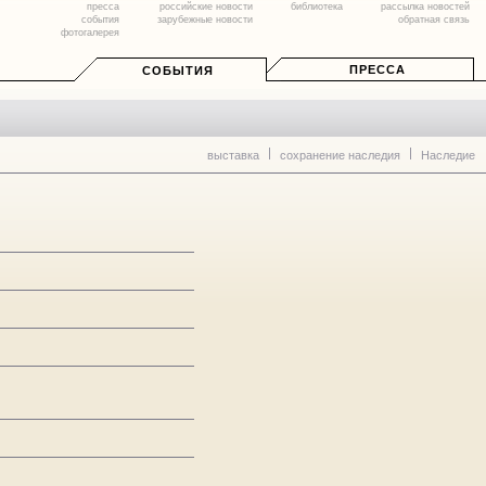
пресса
российские новости
библиотека
рассылка новостей
события
зарубежные новости
обратная связь
фотогалерея
ПРЕССА
СОБЫТИЯ
выставка
сохранение наследия
Наследие