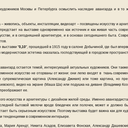
удожников Москвы и Петербурга осмыслить наследие авангарда и в то ж
– живопись, объекты, инсталляции, видеоарт – посвящены искусству и архит
а предстает на выставке одновременно как источник и как живая часть совр
сстве, и в сегодняшней архитектуре, и в основах сегодняшнего быта. Сов
тов.
 выставки "
0,10
", прошедшей в 1915 году в салоне Добычиной, где был впер
 и модернистская эстетика оказалась господствующей в городском пространст
о авангард остается темой, интересующей актуальных художников. Они также
еменное искусство не оторваны от жизни: они легко входят в ткань совреме
е супрематическая картина (Александр Джикия) или тоже картина, но пр
вского), видео на экране (Маша Ша) или подушка на диване (Владимир Кози
 преображают ее.
ного искусства и архитектуры с дизайном жилой среды. Именно авангардист
последней бытовой мелочи вроде блюдечек или полочек, может и должно 
стает быть серьезным искусством. Поэтому выставка будет важна как для х
ыми тенденциями в современном интерьере.
, Мария Арендт, Никита Асадов, Елизавета Фонская, Александр Дашевский