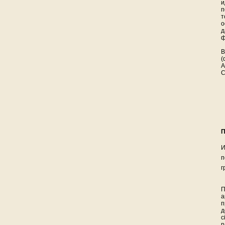
и
п
т
о
д
ф
В
(
А
C
П
И
п
г
П
а
п
д
c
р