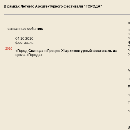
В рамках Летнего Архитектурного фестиваля "ГОРОДА"
п
связанные события:
о
а
р
04.10.2010
к
фестиваль
ф
2010
о
«Город Солнца» в Греции. XI архитектурный фестиваль из
р
цикла «Города»
М
h
Е
h
Е
h
В