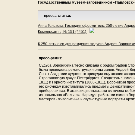
Государственным музеем-заповедником «Павловск»
пресса-статьи:
Анна Толстова. Господин оформитель. 250-летие Андре
Коммерсантъ, № 151 (4451)
К 250-летию со дня рождения зодчего Андрея Воронихи
пресс-релиз:
Судьба Воронихина тесно связана с родом графов Стр
была проведена реконструкция ряда залов. Андрей Вор
Совет Академии художеств присудил ему звание акаде
Строгановскую дачу в Петербурге». Создатель знамен
1811) и Горного института (1806-1811), Воронихин пр
его рисункам изготавливались предметы декоративно-п
приборов и ваз. В экспозицию выставки включена мебе
из павильона «Вольер». Наряду с работами самого Во
мастеров - живописные и скульптурные портреты архит