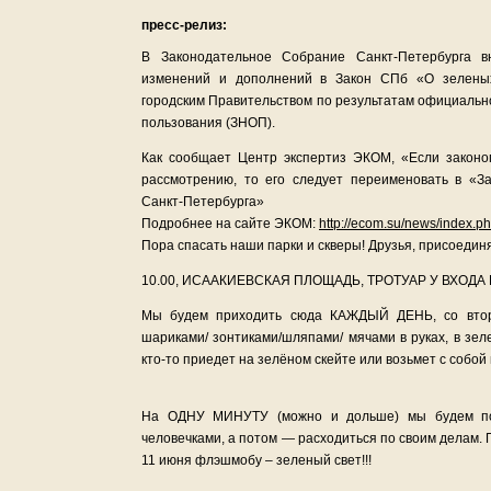
пресс-релиз:
В Законодательное Собрание Санкт-Петербурга в
изменений и дополнений в Закон СПб «О зеленых
городским Правительством по результатам официаль
пользования (ЗНОП).
Как сообщает Центр экспертиз ЭКОМ, «Если законо
рассмотрению, то его следует переименовать в «
Санкт-Петербурга»
Подробнее на сайте ЭКОМ:
http://ecom.su/news/index.
Пора спасать наши парки и скверы! Друзья, присоединяй
10.00, ИСААКИЕВСКАЯ ПЛОЩАДЬ, ТРОТУАР У ВХОДА
Мы будем приходить сюда КАЖДЫЙ ДЕНЬ, со вторн
шариками/ зонтиками/шляпами/ мячами в руках, в зел
кто-то приедет на зелёном скейте или возьмет с собой
На ОДНУ МИНУТУ (можно и дольше) мы будем под
человечками, а потом — расходиться по своим делам. 
11 июня флэшмобу – зеленый свет!!!