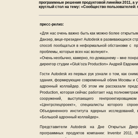
программные решения продуктовой линейки 2011, а 
круглый стол на тему: «Сообщество пользователей:
пресс-релиз:
«Для нас очень важно быть как можно более открытым
Данзер, вице-президент Autodesk в развивающихся стр
способ пообщаться в неформальной обстановке с пр
проблемы, которые всех нас волнуют».
«Очень необычно, камерно, по-домашнему – мне понр
директор студии «Gluk’oza Production» Андрей Евдоким
Гости Autodesk из первых рук узнали о том, как сн
здания, формирующие современный облик Москвы и Са
адронный коллайдер. Об этом им рассказали предст
Production, которая сейчас работает над полномет
сооружений, выступающего генпроектировщик
«Центрспецпроект», специалисты которого спрое
Объединенного института ядерных исследований, 
«Большой адронный коллайдер».
Представители Autodesk на Дне Открытых Двер
программных продуктов компании: Inventor 2011, R