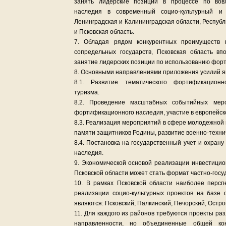
занять лидерские позиции в процессе по вов
наследия в современный социо-культурный и 
Ленинградская и Калининградская области, Респуб
и Псковская область.
7. Обладая рядом конкурентных преимуществ 
сопредельных государств, Псковская область в
занятие лидерских позиции по использованию фор
8. Основными направлениями приложения усилий я
8.1. Развитие тематического фортификационн
туризма.
8.2. Проведение масштабных событийных мер
фортификационного наследия, участие в европейс
8.3. Реализация мероприятий в сфере молодежной 
памяти защитников Родины, развитие военно-технич
8.4. Постановка на государственный учет и охран
наследия.
9. Экономической основой реализации инвестицио
Псковской области может стать формат частно-госу
10. В рамках Псковской области наиболее перс
реализации социо-культурных проектов на базе
являются: Псковский, Палкинский, Печорский, Остр
11. Для каждого из районов требуются проекты ра
направленности, но объединенные общей кон