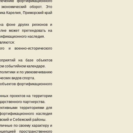
лечению фортификационного
экономический оборот. Это
лика Карелия, Приморский край
на фоне других регионов и
полне может претендовать на
тификационного наследия.
вляются:
ого и военно-исторического
оприятий на базе объектов
ком событийном календаре.
политики и по увековечиванию
еских видов спорта.
у объектов фортификационного
нных проектов на территории
дарственного партнерства.
пективными территориями для
 фортификационного наследия
овский и Себежский районы.
зличные по своему характеру и
цепцией пространственного