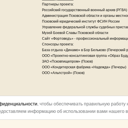
Партнеры проекта:
Российский государственный военный архив (РГВА)
Администрация Псковской области и органы местно
Псковский юридический институт ФСИН России
Управление федеральной службы судебных пристав
Музей Боевой Славы Псковской области
Сайт «Фортоведъ» - профессиональный информац
Спонсоры проекта:
База отдыха «Динамо» в Бор Бельково (Печорский 
ООО «Проектно-консалтинговая группа «Образ Буду
ЗАО «Псковпищепром» (Псков)
ООО «Кондитерская фабрика «Надежда» (Печоры)
ООО «Альпстрой» (Псков)
нфиденциальности
, чтобы обеспечивать правильную работу 
редоставляем информацию об использовании вами нашего в