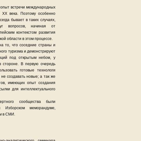
 опыт встречи международных
 ХХ века. Поэтому особенно
сегда бывает в таких случаях,
уг вопросов, начиная от
пейским контекстом развития
ой области в этом процессе.
на то, что соседние страны и
ного туризма и демонстрируют
иций под открытым небом, у
в стороне. В первую очередь
льзовать готовые технологи
 не создавать новые; а так же
тов, имеющих опыт создания
сылки для интеллектуального
пертного сообщества были
 Изборском меморандуме,
м в СМИ.
но-аналитического семинара