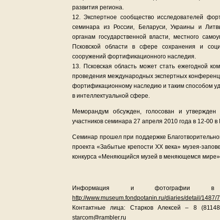
развития региона.
12. Экспертное сообщество исследователей фор
семинара из России, Беларуси, Украины и Литв
органам государственной власти, местного само
Псковской области в сфере сохранения и социо
сооружений фортификационного наследия.
13. Псковская область может стать ежегодной ко
проведения международных экспертных конференци
фортификационному наследию и таким способом уд
в интеллектуальной сфере.
Меморандум обсужден, голосован и утвержден
участников семинара 27 апреля 2010 года в 12-00 в
Семинар прошел при поддержке Благотворительног
проекта «Забытые крепости ХХ века» музея-запове
конкурса «Меняющийся музей в меняющемся мире»
Информация и фотографии в Д
http://www.museum.fondpotanin.ru/diaries/detail/1487/7
Контактные лица: Старков Алексей – 8 (81148)
starcom@rambler.ru