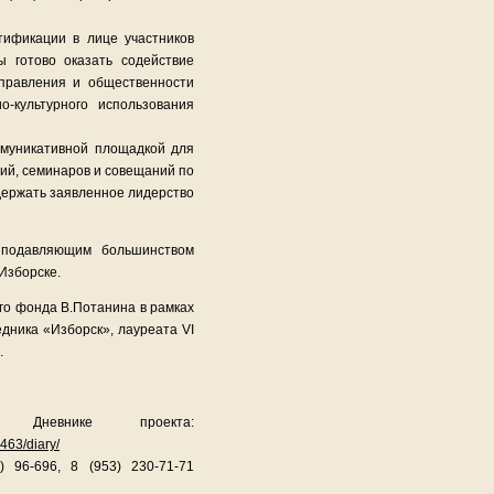
тификации в лице участников
ы готово оказать содействие
управления и общественности
-культурного использования
ммуникативной площадкой для
й, семинаров и совещаний по
ержать заявленное лидерство
 подавляющим большинством
 Изборске.
о фонда В.Потанина в рамках
дника «Изборск», лауреата VI
.
невнике проекта:
463/diary/
 96-696, 8 (953) 230-71-71