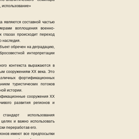
, использование»
ка являются составной частью
мерами воплощения военно-
 глазах происходит переход
о наследия.
ъект обречен на деградацию,
бросовестной интерпретации
ного контекста выражаются в
ым сооружениям ХХ века. Это
различных фортификационных
нием туристических потоков
ной истории.
тификационные сооружения ХХ
чивого развития регионов и
стандарт использования
 целях и важно использовать
ски переработав его.
ионов имеют все предпосылки