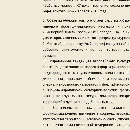
«Забытые крепости ХХ века»: изучение, сохранение
Бор-Бельково, 24-27 апреля 2010 года.
1. Объекты оборонительного строительства ХХ ве
мирового фортификационного наследия и при
инженерной мысли различных народов. На наших
утилитарных военных объектов в разряд культурног
2. Мертвый, неиспользуемый фортификационный об
забвение, уничтожение и не препятствует недо
истории.
3. Современные тенденции европейского культур
росте общественного интереса к фортификационн
подтверждается как увеличением количества 
музеев под открытым небом, так и формирова
специализированных на военной и фортификацион
4. В русле европейской культурной политики фор
века используются как ресурс для непротиворе
территорий в духе мира и добрососедства.
5. Сопредельные государства задают 
фортификационного наследия в социо-культурных
этот опыт на территории Псковской области, творче
6. На территории Российской Федерации пять рег