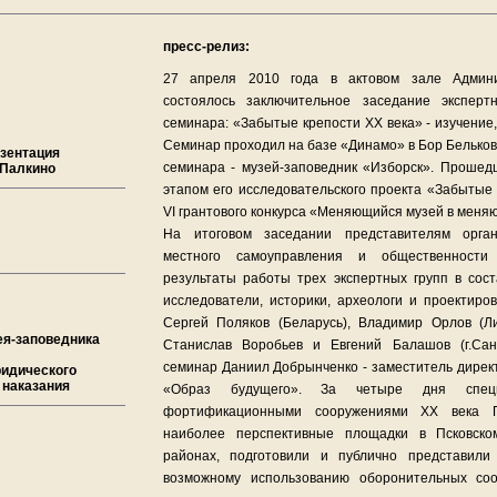
пресс-релиз:
27 апреля 2010 года в актовом зале Админи
состоялось заключительное заседание экспертн
семинара: «Забытые крепости ХХ века» - изучение
Семинар проходил на базе «Динамо» в Бор Бельков
езентация
семинара - музей-заповедник «Изборск». Проше
 Палкино
этапом его исследовательского проекта «Забытые 
VI грантового конкурса «Меняющийся музей в меня
На итоговом заседании представителям орган
местного самоуправления и общественности
результаты работы трех экспертных групп в сос
исследователи, историки, археологи и проектиро
Сергей Поляков (Беларусь), Владимир Орлов (Ли
ея-заповедника
Станислав Воробьев и Евгений Балашов (г.Санк
семинар Даниил Добрынченко - заместитель дирек
ридического
 наказания
«Образ будущего». За четыре дня специ
фортификационными сооружениями ХХ века Пс
наиболее перспективные площадки в Псковско
районах, подготовили и публично представил
возможному использованию оборонительных соо