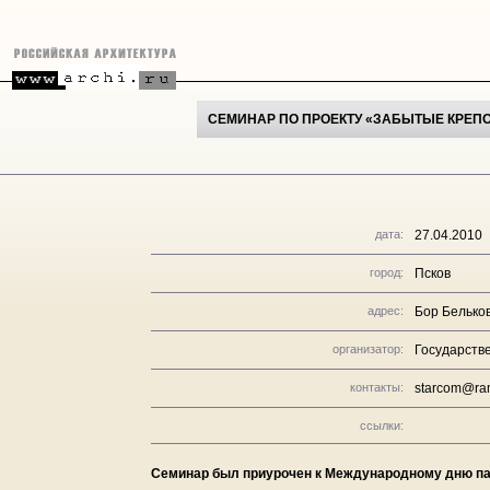
СЕМИНАР ПО ПРОЕКТУ «ЗАБЫТЫЕ КРЕПО
дата:
27.04.2010
город:
Псков
адрес:
Бор Белько
организатор:
Государств
контакты:
starcom@ram
ссылки:
Семинар был приурочен к Международному дню па