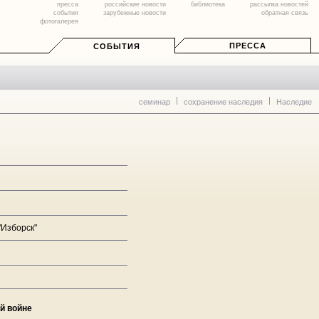
пресса
российские новости
библиотека
рассылка новостей
события
зарубежные новости
обратная связь
фотогалерея
ПРЕССА
СОБЫТИЯ
семинар
сохранение наследия
Наследие
"Изборск"
й войне