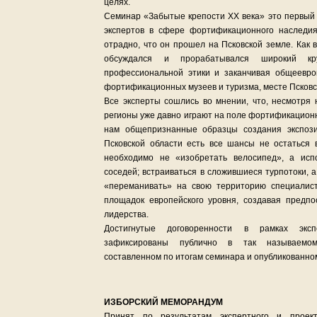
целях.
Семинар «Забытые крепости ХХ века» это первый
экспертов в сфере фортификационного наследия
отрадно, что он прошел на Псковской земле. Как в
обсуждался и прорабатывался широкий кр
профессиональной этики и заканчивая общеевро
фортификационных музеев и туризма, месте Псковск
Все эксперты сошлись во мнении, что, несмотря 
регионы уже давно играют на поле фортификацион
нам общепризнанные образцы создания экспоз
Псковской области есть все шансы не остаться 
необходимо не «изобретать велосипед», а испо
соседей; встраиваться в сложившиеся турпотоки, а
«переманивать» на свою территорию специалис
площадок европейского уровня, создавая предпо
лидерства.
Достигнутые договоренности в рамках экс
зафиксированы публично в так называемом
составленном по итогам семинара и опубликованно
ИЗБОРСКИЙ МЕМОРАНДУМ
Принят по результатам экспертного и проект