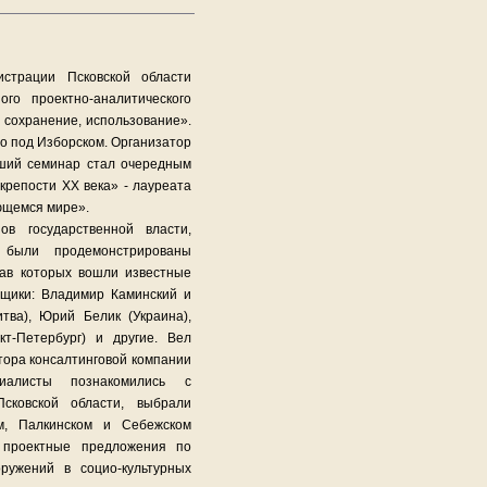
страции Псковской области
ого проектно-аналитического
, сохранение, использование».
о под Изборском. Организатор
дший семинар стал очередным
крепости ХХ века» - лауреата
ющемся мире».
ов государственной власти,
 были продемонстрированы
тав которых вошли известные
вщики: Владимир Каминский и
тва), Юрий Белик (Украина),
т-Петербург) и другие. Вел
тора консалтинговой компании
алисты познакомились с
ковской области, выбрали
м, Палкинском и Себежском
и проектные предложения по
ружений в социо-культурных