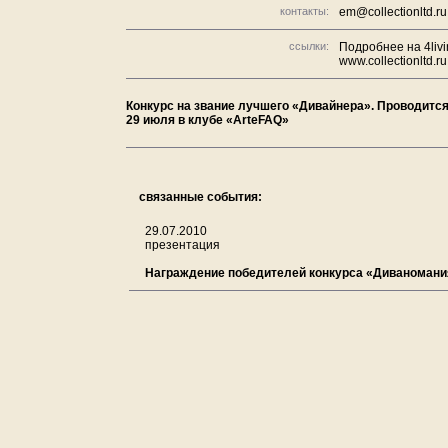
контакты:
em@collectionltd.ru
ссылки:
Подробнее на 4livi
www.collectionltd.ru
Конкурс на звание лучшего «Дивайнера». Проводитс
29 июля в клубе «ArteFAQ»
связанные события:
29.07.2010
презентация
Награждение победителей конкурса «Диваномани