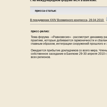
г. на Международном форуме МСА в Бангкоке.
пресса-статьи:
В преддверии XXIV Всемирного конгресса, 28.04.2010
пресс-релиз:
Тема форума - «Равновесие» - рассмотрит динамику р
практике, которые добиваются гармоничности и сбала
главным образом, интеграции сооружений прошлого и 
Ожидается прибытие докладчиков со всего мира. Член
собственное заседание в Бангкоке 29-30 апреля 2010 
всех регионов.