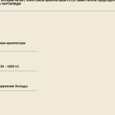
и, который читает, член Союза архитекторов СССР, заместитель Председа
вич ЧАРТИЛИДИ
ная архитектура
0 – 1920 гг)
ооружения Эллады