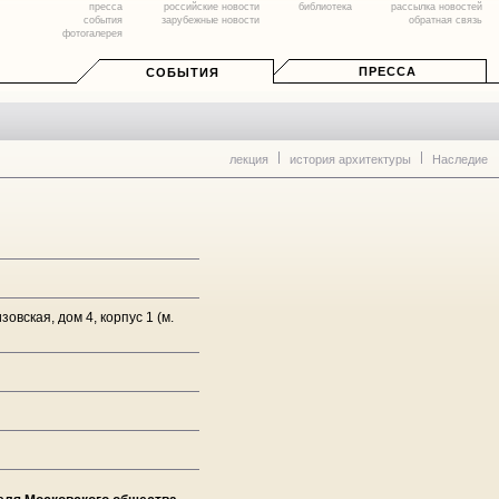
пресса
российские новости
библиотека
рассылка новостей
события
зарубежные новости
обратная связь
фотогалерея
ПРЕССА
СОБЫТИЯ
лекция
история архитектуры
Наследие
овская, дом 4, корпус 1 (м.