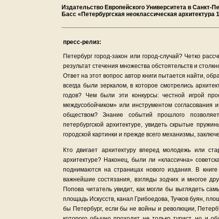
Издательство Европейского Университета в Санкт-П
Басс «Петербургская неоклассическая архитектура 1
пресс-релиз:
Петербург город-закон или город-случай? Четко расс
результат стечения множества обстоятельств и столк
Ответ на этот вопрос автор книги пытается найти, об
всегда были зеркалом, в которое смотрелись архитек
годов? Чем были эти конкурсы: честной игрой пр
междусобойчиком» или инструментом согласования 
обществом? Знание событий прошлого позволяет
петербургской архитектуре, увидеть скрытые пружи
городской картинки и прежде всего механизмы, заключ
Кто двигает архитектуру вперед молодежь или ст
архитектуре? Наконец, были ли «классична» советск
поднимаются на страницах нового издания. В книге
важнейшие состязания, взгляды зодчих и многое дру
Попова читатель увидит, как могли бы выглядеть са
площадь Искусств, канал Грибоедова, Тучков буян, пло
бы Петербург, если бы не войны и революции, Петерб
которого обычно проходит не только турист, но и о