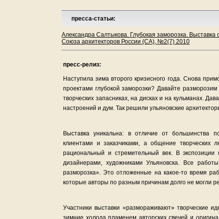
пресса-статьи:
Александра Салтыкова. Глубокая заморозка. Выставка 
Союза архитекторов России (СА), №2(7) 2010
пресс-релиз:
Наступила зима второго кризисного года. Снова прим
проектами глубокой заморозки? Давайте разморозим 
творческих запасниках, на дисках и на кульманах. Дав
настроений и дум. Так решили ульяновские архитектор
Выставка уникальна: в отличие от большинства 
клиентами и заказчиками, а общение творческих 
рациональный и стремительный век. В экспозиции 
дизайнерами, художниками Ульяновска. Все работ
разморозка». Это отложенные на какое-то время ра
которые авторы по разным причинам долго не могли 
Участники выставки «размораживают» творческие иде
зимние холода пламенем авторских свечей и оригин