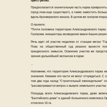
пресс-релиз:
Предполагается значительную часть парка превратить
город пока еще существует), а также замостить боль
вдоль Кронверкского канала. В целом же газпром поку
О проекте:
"Почти половина территории Александровского парка 
Газпрома: инициаторы возведения макси-башни решили
Речь идет об участке недалеко от станции метро "Го
Пока на общественный суд решено вынести поз
грандиозного замысла. Освоение участка же предст
зрения дальнейшей экспансии в парке.
...
Напомним, что территория Александровского парка им
значения. Никакие его части не могут отчуждаться. С
тем два года назад "Строительный еженедельник" со
"рассматривается вопрос о выкупе земельного участка
Площадь всего Александровского парка, даже включ
"Балтийского дома" и зданий больничного комплекса О
отнесено 16 га.