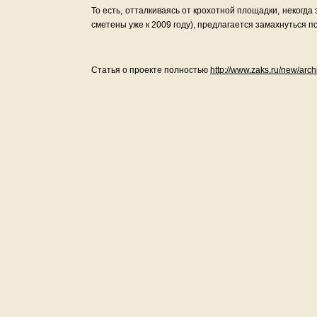
То есть, отталкиваясь от крохотной площадки, некогд
сметены уже к 2009 году), предлагается замахнуться п
Статья о проекте полностью
http://www.zaks.ru/new/arc