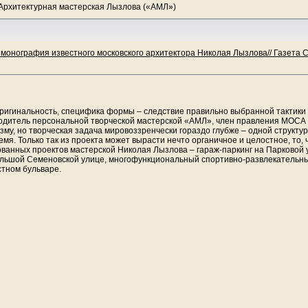
Архитектурная мастерская Лызлова («АМЛ»)
монография известного московского архитектора Николая Лызлова// Газета 
 оригинальность, специфика формы – следствие правильно выбранной тактики
водитель персональной творческой мастерской «АМЛ», член правления МОСА
му, но творческая задача мировоззренчески гораздо глубже – одной структур
емя. Только так из проекта может вырасти нечто органичное и целостное, то,
ованных проектов мастерской Николая Лызлова – гараж-паркинг на Парковой
ольшой Семеновской улице, многофункциональный спортивно-развлекательн
стном бульваре.