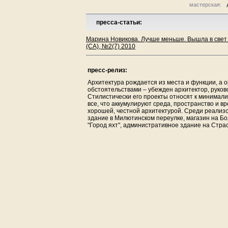
мастерская:
пресса-статьи:
Марина Новикова. Лучше меньше. Вышла в свет 
(СА), №2(7) 2010
пресс-релиз:
Архитектура рождается из места и функции, а
обстоятельствами – убежден архитектор, руко
Стилистически его проекты относят к минимализ
все, что аккумулируют среда, пространство и вр
хорошей, честной архитектурой. Среди реализ
здание в Милютинском переулке, магазин на Б
"Город яхт", административное здание на Стра