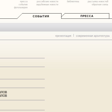
пресса
российские новости
библиотека
рассылка новостей
события
зарубежные новости
обратная связь
фотогалерея
ПРЕССА
СОБЫТИЯ
презентация
современная архитектура
ЫЗЛОВ
ЫЗЛОВ