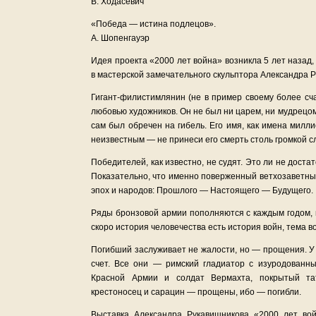
В. Ходасевич
«Победа — истина подлецов».
А. Шопенгауэр
Идея проекта «2000 лет война» возникла 5 лет назад,
в мастерской замечательного скульптора Александра 
Гигант-филистимлянин (не в пример своему более сч
любовью художников. Он не был ни царем, ни мудрецом
сам был обречен на гибель. Его имя, как имена милл
неизвестным — не принеси его смерть столь громкой с
Победителей, как известно, не судят. Это ли не дос
Показательно, что именно поверженный ветхозаветны
эпох и народов: Прошлого — Настоящего — Будущего.
Ряды бронзовой армии пополняются с каждым годом, и
скоро история человечества есть история войн, тема в
Погибший заслуживает не жалости, но — прощения. У
счет. Все они — римский гладиатор с изуродованн
Красной Армии и солдат Вермахта, покрытый тат
крестоносец и сарацин — прощены, ибо — погибли.
Выставка Александра Рукавишникова «2000 лет вой