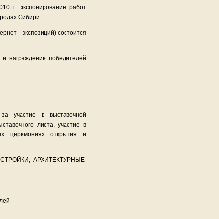
10 г.: экспонирование работ
ородах Сибири.
тернет—экспозиций) состоится
 и награждение победителей
е
 за участие в выставочной
ыставочного листа, участие в
ных церемониях открытия и
ОСТРОЙКИ, АРХИТЕКТУРНЫЕ
блей