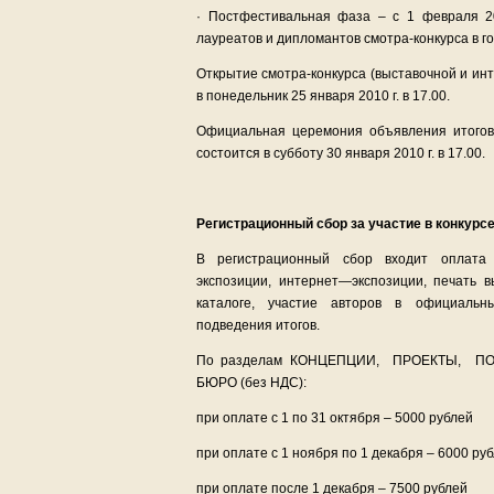
· Постфестивальная фаза – с 1 февраля 20
лауреатов и дипломантов смотра-конкурса в г
Открытие смотра-конкурса (выставочной и ин
в понедельник 25 января 2010 г. в 17.00.
Официальная церемония объявления итогов
состоится в субботу 30 января 2010 г. в 17.00.
Регистрационный сбор за участие в конкурс
В регистрационный сбор входит оплата
экспозиции, интернет—экспозиции, печать в
каталоге, участие авторов в официаль
подведения итогов.
По разделам КОНЦЕПЦИИ, ПРОЕКТЫ, П
БЮРО (без НДС):
при оплате с 1 по 31 октября – 5000 рублей
при оплате с 1 ноября по 1 декабря – 6000 ру
при оплате после 1 декабря – 7500 рублей