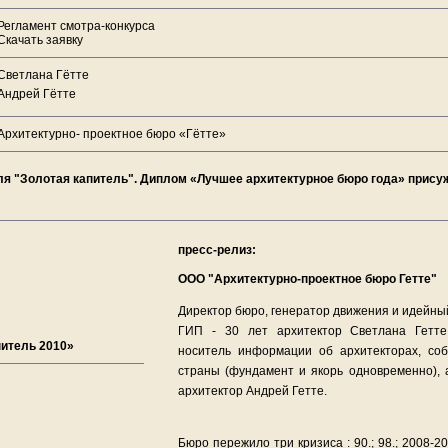
Регламент смотра-конкурса
Скачать заявку
Светлана Гётте
Андрей Гётте
Архитектурно- проектное бюро «Гётте»
ля "Золотая капитель". Диплом «Лучшее архитектурное бюро года» прису
пресс-релиз:
ООО "Архитектурно-проектное бюро Гетте"
Директор бюро, генератор движения и идейный
ГИП - 30 лет архитектор Светлана Гетте
питель 2010»
носитель информации об архитекторах, со
страны (фундамент и якорь одновременно), 
архитектор Андрей Гетте.
Бюро пережило три кризиса : 90.; 98.; 2008-2