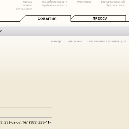
пресса
российские новости
библиотека
рассылка новостей
события
зарубежные новости
обратная связь
фотогалерея
ПРЕССА
СОБЫТИЯ
О"
конкурс
открытый
современная архитектура
3) 231-02-57, тел (383) 223-41-