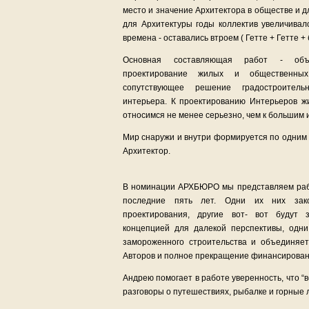
место и значение Архитектора в обществе и 
для Архитектуры годы коллектив увеличивал
времена - оставались втроем ( Гетте + Гетте + 
Основная составляющая работ - объ
проектирование жилых и общественны
сопутствующее решение градостроител
интерьера. К проектированию Интерьеров 
относимся не менее серьезно, чем к большим
Мир снаружи и внутри формируется по одним п
Архитектор.
В номинации АРХБЮРО мы представляем раб
последние пять лет. Одни их них зак
проектирования, другие вот- вот будут 
концепцией для далекой перспективы, одни
замороженного строительства и объединяет
Авторов и полное прекращение финансировани
Андрею помогает в работе уверенность, что “
разговоры о путешествиях, рыбалке и горные 