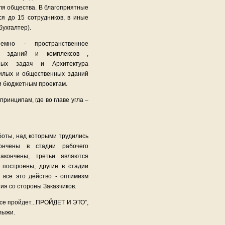
для общества. В благоприятные
ся до 15 сотрудников, в иные
бухгалтер).
емно - пространственное
х зданий и комплексов ,
ьных задач и Архитектура
жилых и общественных зданий
 и бюджетным проектам.
ринципам, где во главе угла –
оты, над которыми трудились
ончены в стадии рабочего
закончены, третьи являются
 построены, другие в стадии
 все это действо - оптимизм
я со стороны Заказчиков.
все пройдет...ПРОЙДЕТ И ЭТО”,
лыжи.