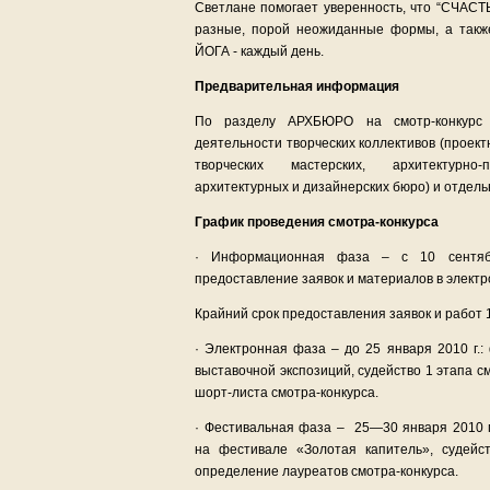
Светлане помогает уверенность, что “СЧАСТЬ
разные, порой неожиданные формы, а также
ЙОГА - каждый день.
Предварительная информация
По разделу АРХБЮРО на смотр-конкурс 
деятельности творческих коллективов (проек
творческих мастерских, архитектурно-
архитектурных и дизайнерских бюро) и отдел
График проведения смотра-конкурса
· Информационная фаза – с 10 сентяб
предоставление заявок и материалов в элект
Крайний срок предоставления заявок и работ 
· Электронная фаза – до 25 января 2010 г.
выставочной экспозиций, судейство 1 этапа 
шорт-листа смотра-конкурса.
· Фестивальная фаза – 25—30 января 2010 г.
на фестивале «Золотая капитель», судейст
определение лауреатов смотра-конкурса.