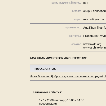
регистрационный взнос:
нет
награда:
общий призовой 
жюри:
не сообщается
организатор:
Aga Khan Trust f
контакты:
Екатерина Чугуно
ссылки:
www.akdn.org
www.architektor.r
AGA KHAN AWARD FOR ARCHITECTURE
пресса-статьи:
Нина Фролова. Добрососедские отношения со средой, 2
связанные события:
17.12.2009 (четверг) 10:00 - 14:30
презентация