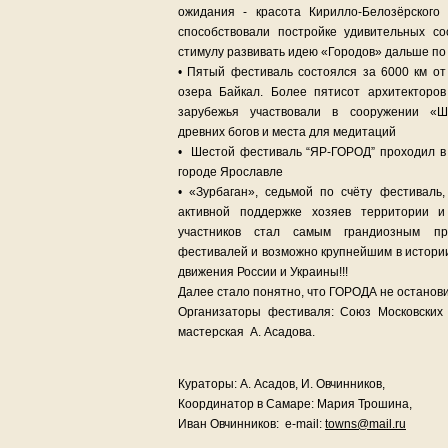
ожидания - красота Кирилло-Белозёрского
способствовали постройке удивительных с
стимулу развивать идею «Городов» дальше по
• Пятый фестиваль состоялся за 6000 км от
озера Байкал. Более пятисот архитекторо
зарубежья участвовали в сооружении «Ш
древних богов и места для медитаций
• Шестой фестиваль “ЯР-ГОРОД” проходил в 
городе Ярославле
• «Зурбаган», седьмой по счёту фестиваль
активной поддержке хозяев территории и
участников стал самым грандиозным п
фестивалей и возможно крупнейшим в истори
движения России и Украины!!!
Далее стало понятно, что ГОРОДА не остановит
Организаторы фестиваля: Союз Московских 
мастерская А. Асадова.
Кураторы: А. Асадов, И. Овчинников,
Координатор в Самаре: Мария Трошина,
Иван Овчинников: e-mail:
towns@mail.ru