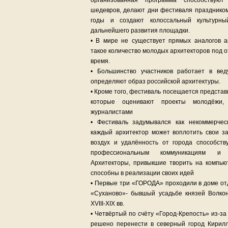
организованная программа способствую
шедевров, делают дни фестиваля празднико
годы и создают колоссальный культурн
дальнейшего развития площадки.
• В мире не существует прямых аналогов 
такое количество молодых архитекторов под 
время.
• Большинство участников работает в ве
определяют образ российской архитектуры.
• Кроме того, фестиваль посещается предста
которые оценивают проекты молодёжи,
журналистами
• Фестиваль задумывался как некоммерчес
каждый архитектор может воплотить свои з
воздух и удалённость от города способств
профессиональным коммуникациям и 
Архитекторы, привыкшие творить на компьют
способны в реализации своих идей
• Первые три «ГОРОДА» проходили в доме от
«Суханово»- бывшый усадьбе князей Волкон
XVIII-XIX вв.
• Четвёртый по счёту «Город-Крепость» из-за
решено перенести в северный город Кирилл