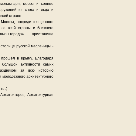
 монастыря, мороз и солнце
ооружений из снега и льда и
 всей стране
 Москвы, посреди священного
в со всей страны и ближнего
аман-города» - пристанища
столице русской масленицы -
, прошёл в Крыму. Благодаря
 большой активности самих
раздником за всю историю
и молодёжного архитектурного
ь :)
Архитекторов, Архитектурная