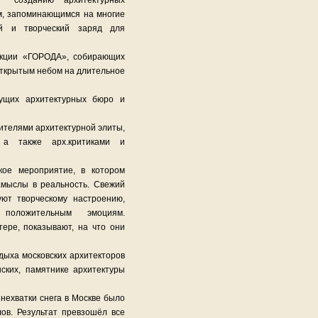
т созданию архитектурных
м, запоминающимся на многие
ый и творческий заряд для
акции «ГОРОДА», собирающих
открытым небом на длительное
дущих архитектурных бюро и
вителями архитектурной элиты,
 а также арх.критиками и
кое мероприятие, в котором
амыслы в реальность. Свежий
уют творческому настроению,
положительным эмоциям.
ере, показывают, на что они
дыха московских архитекторов
ских, памятнике архитектуры
 нехватки снега в Москве было
ов. Результат превзошёл все