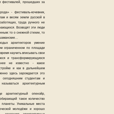
и фестивалей, прошедших за
ода» - фестиваль-кочевник,
лам и весям земли русской в
работящих, труда ручного не
чающихся. Возводят эти люди
нным: то о снежной стихии, то
а шаманские…
одых архитекторов умение
ом ограниченном по площади
е время научить вписывать свои
уюся и трансформирующуюся
ранее не известно - какое
стройке и как в дальнейшем
менно здесь зарождается это
т сегодняшним студентам и
называться архитектурным
 архитектурный опенэйр,
собирающий такое количество
х планеты. Уникальные места
орческой молодёжи и хорошо