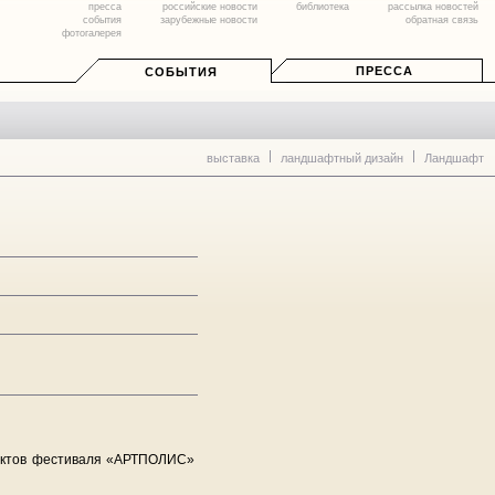
пресса
российские новости
библиотека
рассылка новостей
события
зарубежные новости
обратная связь
фотогалерея
ПРЕССА
СОБЫТИЯ
выставка
ландшафтный дизайн
Ландшафт
ектов фестиваля «АРТПОЛИС»