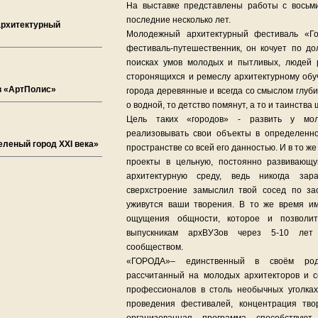
На выставке представлены работы с восьм
последние несколько лет.
 архитектурный
Молодежный архитектурный фестиваль «Гор
фестиваль-путешественник, он кочует по до
поисках умов молодых и пытливых, людей 
сторонящихся и ремеслу архитектурному обу
в «АртПолис»
города деревянные и всегда со смыслом глуби
о водной, то детство помянут, а то и таинств
Цель таких «городов» - развить у мол
реализовывать свои объекты в определенн
леный город XXI века»
пространстве со всей его данностью. И в то ж
проекты в цельную, постоянно развивающ
архитектурную среду, ведь никогда за
сверхстроение замыслил твой сосед по за
уживутся ваши творения. В то же время и
ощущения общности, которое и позволи
выпускникам архВУЗов через 5-10 лет 
сообществом.
«ГОРОДА»– единственный в своём роде
рассчитанный на молодых архитекторов и 
профессионалов в столь необычных уголка
проведения фестивалей, концентрация тв