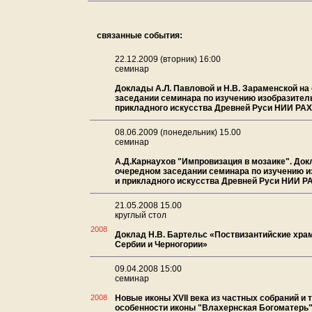
связанные события:
22.12.2009 (вторник) 16:00
семинар
Доклады А.Л. Павловой и Н.В. Зараменской на
заседании семинара по изучению изобразител
прикладного искусства Древней Руси НИИ РАХ
08.06.2009 (понедельник) 15.00
семинар
А.Д.Карнаухов "Импровизация в мозаике". Док
очередном заседании семинара по изучению и
и прикладного искусства Древней Руси НИИ Р
21.05.2008 15.00
круглый стол
2008
Доклад Н.В. Бартельс «Поствизантийские хра
Сербии и Черногории»
09.04.2008 15:00
семинар
2008
Новые иконы XVII века из частных собраний и 
особенности иконы "Влахернская Богоматерь"