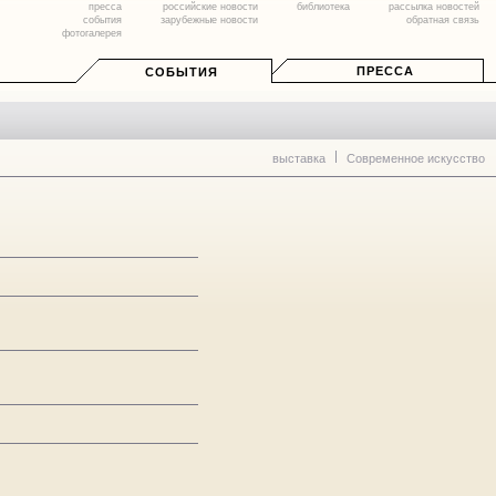
пресса
российские новости
библиотека
рассылка новостей
события
зарубежные новости
обратная связь
фотогалерея
ПРЕССА
СОБЫТИЯ
выставка
Современное искусство