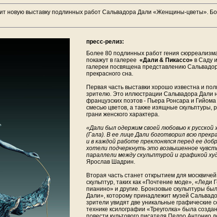
вит новую выставку подлинных работ Сальвадора Дали «Женщины-цветы». Б
пресс-релиз:
Более 80 подлинных работ гения сюрреализма
покажут в галерее
«Дали & Пикассо»
в Саду и
галереи посвящена представлению Сальвадо
прекрасного сна.
Первая часть выставки хорошо известна и по
зрителю. Это иллюстрации Сальвадора Дали н
французских поэтов - Пьера Ронсара и Гийом
смесью цветов, а также изящные скульптуры,
грани женского характера.
«Дали был одержим своей любовью к русской
(Гала). В ее лице Дали боготворил всю прек
и в каждой работе преклонялся перед ее доб
хотели подчеркнуть это возвышенное чувст
параллели между скульптурой и графикой ху
Ярослав Шадрин.
Вторая часть станет открытием для москвичей
скульптур, таких как «Почтение моде», «Леди
пианино» и другие. Бронзовые скульптуры бы
Дали», которому принадлежит музей Сальвадо
зрители увидят две уникальные графические с
технике ксилографии «Треуголка» была созда
повести культового писателя Педро Антонио д