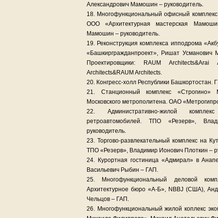
Александрович Мамошин – руководитель.
18. Многофункциональный офисный комплекс 
ООО «Архитектурная мастерская Мамоши
Мамошин – руководитель.
19. Реконструкция комплекса ипподрома «Акб
«Башкиргражданпроект», Ришат Усманович М
Проектировщики: RAUM Architects&Arai A
Architects&RAUM Architects.
20. Конгресс-холл Республики Башкортостан.
21. Станционный комплекс «Строгино» М
Московского метрополитена. ОАО «Метрогипр
22. Административно-жилой компле
ретроавтомобилей. ТПО «Резерв», Вла
руководитель.
23. Торгово-развлекательный комплекс на Ку
ТПО «Резерв», Владимир Ионович Плоткин – р
24. Курортная гостиница «Адмирал» в Ана
Васильевич Рыбин – ГАП.
25. Многофункциональный деловой комп
Архитектурное бюро «А-Б», NBBJ (США), Анд
Чельцов – ГАП.
26. Многофункциональный жилой коплекс эко