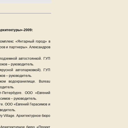
архитектуры»-2009:
омплекс «Янтарный город» в
ров и партнеры». Александров
подземной автостоянкой. ГУП
ков – руководитель.
ярусной автопарковкой). ГУП
ов – руководитель.
ком водохранилище. Bureau
водитель.
-Петербурге. ООО «Евгений
симов – руководитель.
те. ООО «Евгений Герасимов и
водитель.
y Village. Архитектурное бюро
 Архитектурное бюро «Проект