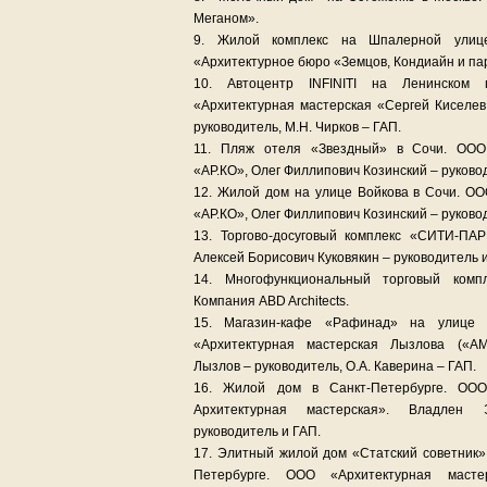
Меганом».
9. Жилой комплекс на Шпалерной улице
«Архитектурное бюро «Земцов, Кондиайн и па
10. Автоцентр INFINITI на Ленинском
«Архитектурная мастерская «Сергей Киселев
руководитель, М.Н. Чирков – ГАП.
11. Пляж отеля «Звездный» в Сочи. ООО 
«АР.КО», Олег Филлипович Козинский – руково
12. Жилой дом на улице Войкова в Сочи. ОО
«АР.КО», Олег Филлипович Козинский – руково
13. Торгово-досуговый комплекс «СИТИ-П
Алексей Борисович Куковякин – руководитель 
14. Многофункциональный торговый комп
Компания ABD Architects.
15. Магазин-кафе «Рафинад» на улице
«Архитектурная мастерская Лызлова («АМ
Лызлов – руководитель, О.А. Каверина – ГАП.
16. Жилой дом в Санкт-Петербурге. ООО
Архитектурная мастерская». Владлен 
руководитель и ГАП.
17. Элитный жилой дом «Статский советник» 
Петербурге. ООО «Архитектурная маст