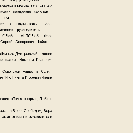
липпов – руководитель.
переулке в Москве. ООО «ПТАМ
Михаил Давидович Хазанов –
 – ГАП.
екс в Подмосковье. ЗАО
азанов – руководитель.
е. С.Чобан – «НПС Чобан Фосс
 Сергей Энверович Чобан –
линско-Дмитровской линии
протранс», Николай Иванович
 Советской улице в Санкт-
ия 44», Никита Игоревич Явейн
мпания «Точка опоры», Любовь
ерская «Бюро Слобода», Вера
 архитекторы и руководители