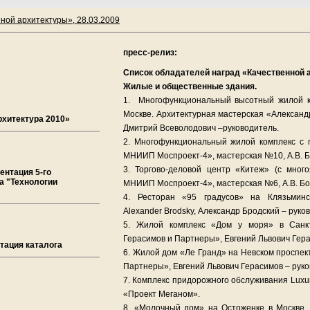
ной архитектуры», 28.03.2009
пресс-релиз:
Список обладателей наград «Качественной 
Жилые и общественные здания.
1. Многофункциональный высотный жилой к
Москве. Архитектурная мастерская «Александ
рхитектура 2010»
Дмитрий Всеволодович –руководитель.
2. Многофункциональный жилой комплекс с 
МНИИП Моспроект-4», мастерская №10, А.В. Бо
3. Торгово-деловой центр «Китеж» (с много
ентация 5-го
а "Технологии
МНИИП Моспроект-4», мастерская №6, А.В. Бок
4. Ресторан «95 градусов» на Клязьминс
Alexander Brodsky, Александр Бродский – руко
5. Жилой комплекс «Дом у моря» в Санкт
Герасимов и Партнеры», Евгений Львович Гера
тация каталога
6. Жилой дом «Ле Гранд» на Невском проспек
Партнеры», Евгений Львович Герасимов – руко
7. Комплекс придорожного обслуживания Luxur
«Проект Меганом».
8. «Молочный дом» на Остоженке в Москве.