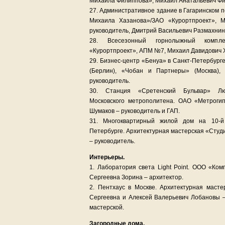
Михаила Филиппова», Михаил Анатальевич Фи
27. Административное здание в Гагаринском 
Михаила Хазанова»/ЗАО «Курортпроект», 
руководитель, Дмитрий Васильевич Размахнин
28. Всесезонный горнолыжный компл
«Курортпроект», АПМ №7, Михаил Давидович Х
29. Бизнес-центр «Бенуа» в Санкт-Петербург
(Берлин), «Чобан и Партнеры» (Москва),
руководитель.
30. Станция «Сретенский Бульвар» Люб
Московского метрополитена. ОАО «Метроги
Шумаков – руководитель и ГАП.
31. Многоквартирный жилой дом на 10-й
Петербурге. Архитектурная мастерская «Студ
– руководитель.
Интерьеры.
1. Лаборатория света Light Point. ООО «Ко
Сергеевна Зорина – архитектор.
2. Пентхаус в Москве. Архитектурная маст
Сергеевна и Алексей Валерьевич Лобановы –
мастерской.
Загородные дома.