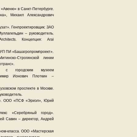
«Авеню» в Санкт-Петербурге.
на», Михаил Александрович
узат». Генпроектировщик: ЗАО
уллагильдин – руководитель.
rchitects. Концепция: Arai
 ГУП ПИ «Башагропромпроект».
итинско-Строгинской линии
отранс».
кс с городским музеем
димир Ионович Плоткин –
тузовском проспекте в Москве.
уководитель.
пе. ООО «ПСФ «Эриэл», Юрий
лекс «Серебряный город».
ей Савин – директор, Андрей
ном-класса. ООО «Мастерская