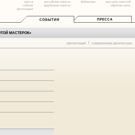
пресса
российские новости
библиотека
рассылка новостей
события
зарубежные новости
обратная связь
фотогалерея
ПРЕССА
СОБЫТИЯ
ОТОЙ МАСТЕРОК»
презентация
современная архитектура