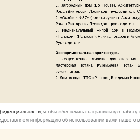
1. Загородный дом (Do House). Архитекту
Роман Викторович Леонидов – руководитель, С
2. «Особняк №37» (реконструкция). Архитект
Роман Викторович Леонидов – руководитель.
3. Индивидуальный жилой дом в Подмос
«Панаком» (Panacom), Никита Токарев и Алек
Руководители.
Экспериментальная архитектура.
1. Общественное жилище для спасения че
мастерская Тотана Кузембаева, Тотан 
руководитель.
2. Дом на воде. ТПО «Резерв», Владимир Ионо
нфиденциальности
, чтобы обеспечивать правильную работу 
редоставляем информацию об использовании вами нашего в