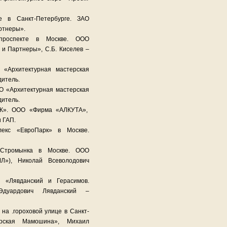
 в Санкт-Петербурге. ЗАО
ртнеры».
 проспекте в Москве. ООО
 и Партнеры», С.Б. Киселев –
«Архитектурная мастерская
дитель.
О «Архитектурная мастерская
дитель.
АРК». ООО «Фирма «АЛКУТА»,
и ГАП.
лекс «ЕвроПарк» в Москве.
 Стромынка в Москве. ООО
Л»), Николай Всеволодович
 «Лявданский и Герасимов.
Эдуардович Лявданский –
на .гороховой улице в Санкт-
ерская Мамошина», Михаил