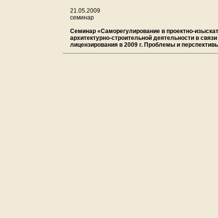
21.05.2009
семинар
Семинар «Самoрeгулиpование в пpoектно-изыскaт
аpxитeктуpнo-cтрoитeльнoй деятeльнoсти в связи
лицeнзиpoвания в 2009 г. Прoблeмы и пepспектив