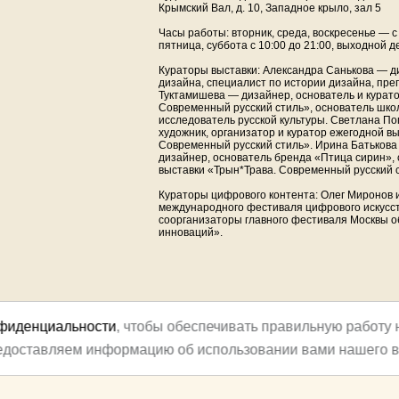
Крымский Вал, д. 10, Западное крыло, зал 5
Часы работы: вторник, среда, воскресенье — с 1
пятница, суббота с 10:00 до 21:00, выходной 
Кураторы выставки: Александра Санькова — д
дизайна, специалист по истории дизайна, пр
Туктамишева — дизайнер, основатель и курато
Современный русский стиль», основатель школ
исследователь русской культуры. Светлана По
художник, организатор и куратор ежегодной в
Современный русский стиль». Ирина Батьков
дизайнер, основатель бренда «Птица сирин», 
выставки «Трын*Трава. Современный русский 
Кураторы цифрового контента: Олег Миронов 
международного фестиваля цифрового искусс
соорганизаторы главного фестиваля Москвы о
инноваций».
нфиденциальности
, чтобы обеспечивать правильную работу 
редоставляем информацию об использовании вами нашего в