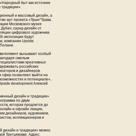
 «Народный быт как источник
 традиции».
ционный и массовый дизайн, а
тво арт проекта «Трын*Трава.
кции Московского музея
 Дубач, саунд-дизайн от
лляции цифрового художника
В экспозиции будут
и, компании Upside
 Полани.
девелопмент вызывают особый
лагодаря смелым
пециалистами креативных
ддерживать российских
реаторов и дизайнеров.
из сфер позволяют выйти на
возможностях и потенциале»,
pside development Алексей
еменный дизайн и традиции»
ограмма по двум
сств, которая продлится до
 онлайн и офлайн лекции,
ием дизайнеров, художников,
ристов, коллекционеров и
й дизайн и традиции» можно
ой Третьяковке. Адрес: