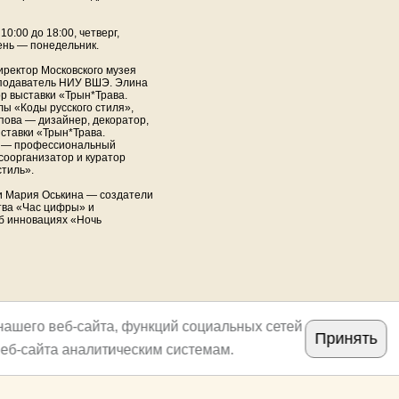
0:00 до 18:00, четверг,
день — понедельник.
иректор Московского музея
еподаватель НИУ ВШЭ. Элина
р выставки «Трын*Трава.
ы «Коды русского стиля»,
пова — дизайнер, декоратор,
ыставки «Трын*Трава.
а — профессиональный
соорганизатор и куратор
стиль».
и Мария Оськина — создатели
тва «Час цифры» и
б инновациях «Ночь
нашего веб-сайта, функций социальных сетей
Принять
еб-сайта аналитическим системам.