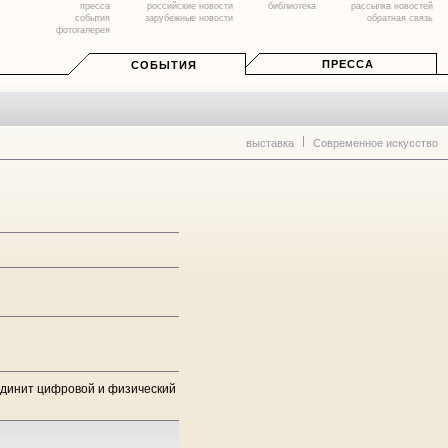
пресса
российские новости
библиотека
рассылка новостей
события
зарубежные новости
обратная связь
фотогалерея
ПРЕССА
СОБЫТИЯ
выставка
Современное искусство
оединит цифровой и физический