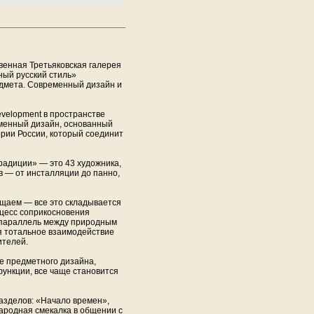
венная Третьяковская галерея
ный русский стиль»
дмета. Современный дизайн и
velopment в пространстве
еменный дизайн, основанный
ории России, который соединит
адиции» — это 43 художника,
в — от инсталляции до панно,
ущаем — все это складывается
оцесс соприкосновения
 параллель между природным
я тотальное взаимодействие
ителей.
е предметного дизайна,
ункции, все чаще становится
разделов: «Начало времен»,
Народная смекалка в общении с