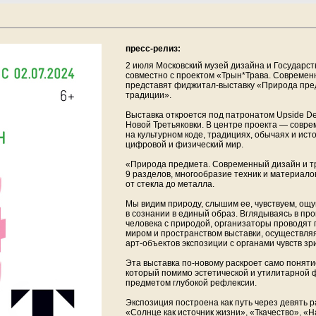
пресс-релиз:
2 июля Московский музей дизайна и Государст
совместно с проектом «Трын*Трава. Современ
представят фиджитал-выставку «Природа пре
традиции».
Выставка откроется под патронатом Upside De
Новой Третьяковки. В центре проекта — совр
на культурном коде, традициях, обычаях и ист
цифровой и физический мир.
«Природа предмета. Современный дизайн и тр
9 разделов, многообразие техник и материало
от стекла до металла.
Мы видим природу, слышим ее, чувствуем, ощ
в сознании в единый образ. Вглядываясь в пр
человека с природой, организаторы проводят
миром и пространством выставки, осуществля
арт-объектов экспозиции с органами чувств зр
Эта выставка по-новому раскроет само поняти
который помимо эстетической и утилитарной ф
предметом глубокой рефлексии.
Экспозиция построена как путь через девять 
«Солнце как источник жизни», «Ткачество», «