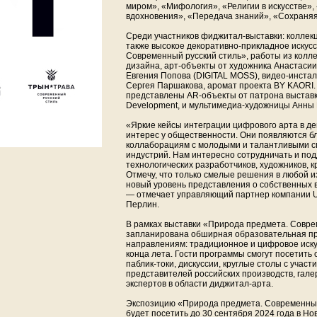
миром», «Мифология», «Религии в искусстве»,
вдохновения», «Передача знаний», «Сохраняя
Среди участников фиджитал-выставки: коллек
также высокое декоративно-прикладное искусс
Современный русский стиль», работы из колле
дизайна, арт-объекты от художника Анастасии
Евгения Попова (DIGITAL MOSS), видео-инста
Сергея Паршакова, аромат проекта BY KAORI. 
представлены AR-объекты от патрона выставк
Development, и мультимедиа-художницы Анны
«Яркие кейсы интеграции цифрового арта в 
интерес у общественности. Они появляются б
коллаборациям с молодыми и талантливыми с
индустрий. Нам интересно сотрудничать и по
технологических разработчиков, художников, к
Отмечу, что только смелые решения в любой 
новый уровень представления о собственных 
— отмечает управляющий партнер компании U
Перлин.
В рамках выставки «Природа предмета. Совр
запланирована обширная образовательная пр
направлениям: традиционное и цифровое иску
конца лета. Гости программы смогут посетить
паблик-токи, дискуссии, круглые столы с участ
представителей российских производств, гале
экспертов в области диджитал-арта.
Экспозицию «Природа предмета. Современны
будет посетить до 30 сентября 2024 года в Нов