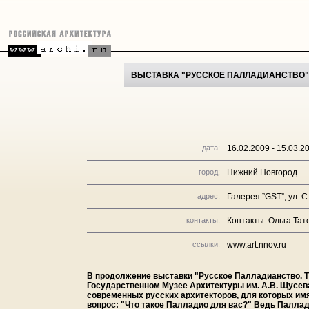
ВЫСТАВКА "РУССКОЕ ПАЛЛАДИАНСТВО"
дата:
16.02.2009 - 15.03.2
город:
Нижний Новгород
адрес:
Галерея ”GST”, ул. 
контакты:
Контакты: Ольга Тато
ссылки:
www.art.nnov.ru
В продолжение выставки "Русское Палладианство. 
Государственном Музее Архитектуры им. А.В. Щусева
современных русских архитекторов, для которых имя
вопрос: "Что такое Палладио для вас?" Ведь Паллад