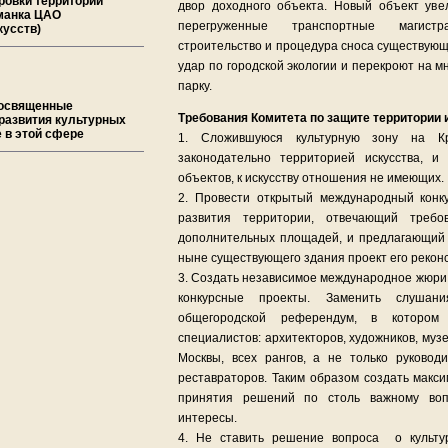
ровки территории
двор доходного объекта. Новый объект увел
иманка ЦАО
перегруженные транспортные магист
кусств)
строительство и процедура сноса существую
удар по городской экологии и перекроют на мн
парку.
посвященные
Требования Комитета по защите территории 
развития культурных
 в этой сфере
1. Сложившуюся культурную зону на К
законодательно территорией искусства, и
объектов, к искусству отношения не имеющих.
2. Провести открытый международный конк
развития территории, отвечающий треб
дополнительных площадей, и предлагающий 
ныне существующего здания проект его реконс
3. Создать независимое международное жюри,
конкурсные проекты. Заменить слуша
общегородской референдум, в котором
специалистов: архитекторов, художников, муз
Москвы, всех рангов, а не только руководит
реставраторов. Таким образом создать макс
принятия решений по столь важному воп
интересы.
4. Не ставить решение вопроса о культу