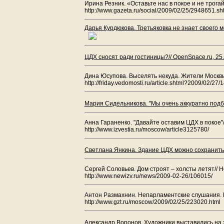
Ирина Резник. «Оставьте нас в покое и не трогай
http://www.gazeta.ru/social/2009/02/25/2948651.sh
Дарья Курдюкова. Третьяковка не знает своего 
ЦДХ сносят ради гостиницы?// OpenSpace.ru, 25
Дина Юсупова. Выселять некуда. Жители Москвы
http://friday.vedomosti.ru/article.shtml?2009/02/27
Мария Сидельникова. "Мы очень аккуратно под
Анна Гараненко. "Давайте оставим ЦДХ в покое"/
http://www.izvestia.ru/moscow/article3125780/
Светлана Янкина. Здание ЦДХ можно сохранить 
Сергей Соловьев. Дом строят – холсты летят// 
http://www.newizv.ru/news/2009-02-26/106015/
Антон Размахнин. Непарламентские слушания. П
http://www.gzt.ru/moscow/2009/02/25/223020.html
Александр Воронов. Художники выставились на 