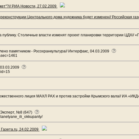
кет"?// РИА Новости, 27.02.2009
реконструкции Центрального дома художника будет изменен// Российская га
 публику. Столичные власти изменят проект планировки территории ЦДХ// «Га
лено памятником - Росохранкультура// Интерфакс, 04.03.2009
37&sec=1461
 03.03.2009
cid=15
ожественного лицея МАХЛ РАХ и против застройки Крымского вала// ИА «ИКД»
 Эксперт, №8 (647)
oplanetyane_ili_okkupanty/
 Газета.ru, 24.02.2009