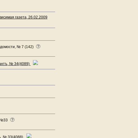
исимая газета, 26.02.2009
едомости, № 7 (142)
антъ, № 34(4089)
, №33
ъ, № 33(4088)