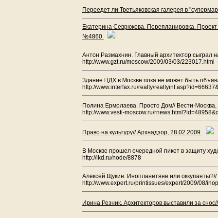
Переедет ли Третьяковская галерея в "супермар
Екатерина Севрюкова. Перепланировка. Проект 
№4860
Антон Размахнин. Главный архитектор сыграл на
http://www.gzt.ru/moscow/2009/03/03/223017.html
Здание ЦДХ в Москве пока не может быть объяв
http://www.interfax.ru/realty/realtyinf.asp?id=666
Полина Ермолаева. Просто Дом// Вести-Москва,
http://www.vesti-moscow.ru/rnews.html?id=48958&
Право на культуру// Архнадзор, 28.02.2009
В Москве прошел очередной пикет в защиту худ
http://ikd.ru/node/8878
Алексей Щукин. Инопланетяне или оккупанты?//
http://www.expert.ru/printissues/expert/2009/08/in
Ирина Резник. Архитекторов выставили за снос//