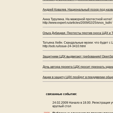
Андрей Ковалев. Национальный позор под назва
Анна Турулина. На мажорной протестной ноте// 
http://www.expert.ru/articles/2009/02/25/snos_tsdh/
Ольга Дубицкая. Протесты против сноса ЦДХ и Т
Татьяна Хейн. Скандальные музеи: что будет с 
http://sob.ru/issue-24-3410.html
Защитники ЦДХ выдвигают требования// OpenSpa
Дочь автора проекта ЦДХ просит признать здан
Акции в защиту ЦДХ пройдут в преддверии обще
связанные события:
24.02.2009 Начало в 18.00. Регистрация у
круглый стол