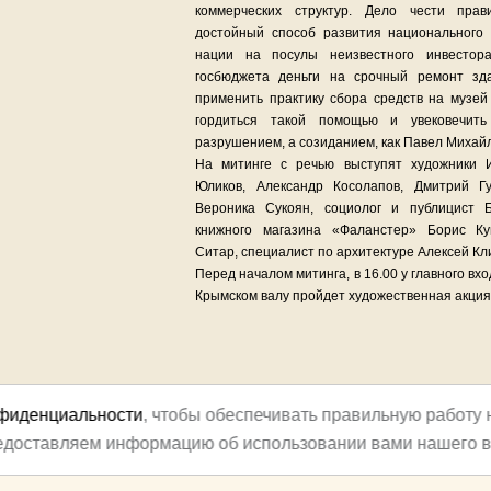
коммерческих структур. Дело чести пра
достойный способ развития национального 
нации на посулы неизвестного инвестор
госбюджета деньги на срочный ремонт зд
применить практику сбора средств на музей
гордиться такой помощью и увековечит
разрушением, а созиданием, как Павел Михайл
На митинге с речью выступят художники И
Юликов, Александр Косолапов, Дмитрий Гу
Вероника Сукоян, социолог и публицист Б
книжного магазина «Фаланстер» Борис Ку
Ситар, специалист по архитектуре Алексей Кли
Перед началом митинга, в 16.00 у главного вх
Крымском валу пройдет художественная акция
нфиденциальности
, чтобы обеспечивать правильную работу 
редоставляем информацию об использовании вами нашего в