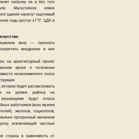
ичит нагрузку на и без того
рали. Масштабное новое
щего здания нанесут ощутимый
огие годы доступ к ГТГ, ЦДХ и
искусства:
рымском валу — признать
 запретить внедрение в нее
урс на архитектурный проект
ованиям музея о получении
вместо неэкономичного сноса
трукции.
 которое будет рассматривать
ния на уровне района на
 решающими будут голоса
ейных работников (всех музеев
елей), экологов, социологов,
имально прозрачный механизм
росу, исключающий частные
ре страны в зависимость от