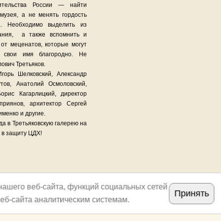
вительства России — найти
музея, а не менять гордость
а. Необходимо выделить из
ания, а также вспомнить и
 от меценатов, которые могут
ь свои имя благородно. Не
ович Третьяков.
горь Шелковcкий, Александр
тов, Анатолий Осмоловский,
орис Кагарлицкий, директор
приянов, архитектор Сергей
менко и другие.
ода в Третьяковскую галерею на
 в защиту ЦДХ!
нашего веб-сайта, функций социальных сетей
Принять
еб-сайта аналитическим системам.