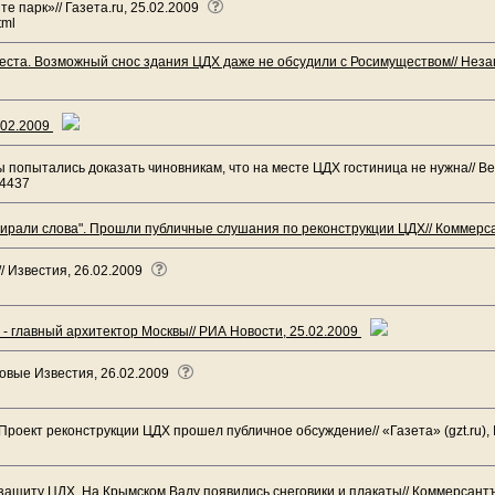
те парк»// Газета.ru, 25.02.2009
tml
места. Возможный снос здания ЦДХ даже не обсудили с Росимуществом// Незав
.02.2009
 попытались доказать чиновникам, что на месте ЦДХ гостиница не нужна// В
/14437
бирали слова". Прошли публичные слушания по реконструкции ЦДХ// Коммерс
/ Известия, 26.02.2009
- главный архитектор Москвы// РИА Новости, 25.02.2009
Новые Известия, 26.02.2009
роект реконструкции ЦДХ прошел публичное обсуждение// «Газета» (gzt.ru)
защиту ЦДХ. На Крымском Валу появились снеговики и плакаты// Коммерсант