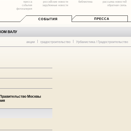
пресса
российские новости
библиотека
рассылка новостей
события
зарубежные новости
обратная связь
фотогалерея
ПРЕССА
СОБЫТИЯ
КОМ ВАЛУ
акции
градостроительство
Урбанистика / Градостроительство
м Правительство Москвы
ния