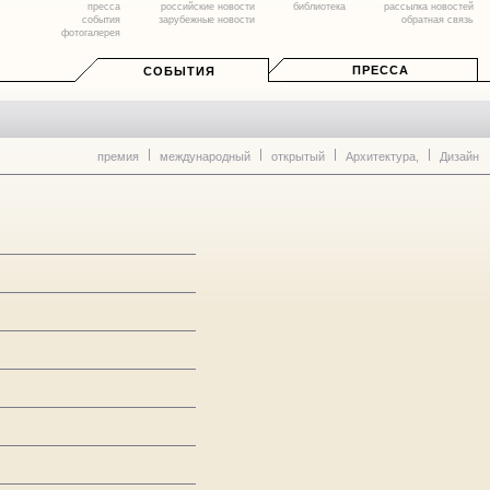
пресса
российские новости
библиотека
рассылка новостей
события
зарубежные новости
обратная связь
фотогалерея
ПРЕССА
СОБЫТИЯ
премия
международный
открытый
Архитектура,
Дизайн