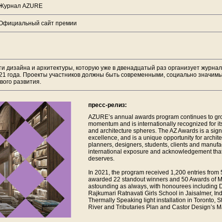
Журнал AZURE
Официальный сайт премии
и дизайна и архитектуры, которую уже в двенадцатый раз организует журнал
21 года. Проекты участников должны быть современными, социально значимы
вого развития.
пресс-релиз:
AZURE’s annual awards program continues to gro
momentum and is internationally recognized for its
and architecture spheres. The AZ Awards is a sign
excellence, and is a unique opportunity for archit
planners, designers, students, clients and manufac
international exposure and acknowledgement that
deserves.
In 2021, the program received 1,200 entries from 5
awarded 22 standout winners and 50 Awards of Me
astounding as always, with honourees including D
Rajkumari Ratnavati Girls School in Jaisalmer, In
Thermally Speaking light installation in Toronto,
River and Tributaries Plan and Castor Design’s