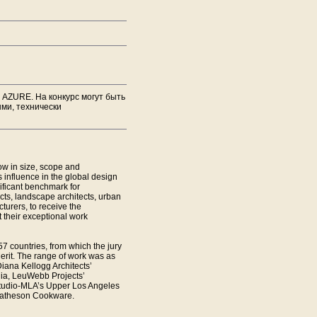
 AZURE. На конкурс могут быть
ми, технически
w in size, scope and
 influence in the global design
ificant benchmark for
ects, landscape architects, urban
turers, to receive the
 their exceptional work
7 countries, from which the jury
rit. The range of work was as
iana Kellogg Architects’
dia, LeuWebb Projects’
 Studio-MLA’s Upper Los Angeles
 Matheson Cookware.