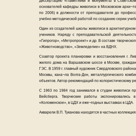
диссертацию «Памятники и монументы в Советском 
основателей кафедры живописи в Московском архи¬те
по 2006) в должности от преподавателя до професс
учебно-методической работой по созданию серии учеб
Один из создателей школы живописи в архитектурном
учеников. Наряду с преподавательской деятельност
«Гипрогор», «Метропроект» и др. В составе творческо
«Животноводство», «Земледелие» на ВДНХ.
Соавтор проекта планировки и восстановления г. Л
жилого дома на Варшавском шоссе в Москве, граждан
ГЭС. В 1959 г. главный художник Свердловского райо
Москвы, кана¬ла Волга-Дон, металлургического комби
объектов. Автор рекомендаций по колористическому 
С 1963 по 1984 год занимался в студии живописи пр
Вейсберга. Творческие работы экспонировались 
«Коломенское», в ЦДХ и еже¬годных выставках в ЦДА.
Акварели В.П. Туканова находятся в частных коллекция