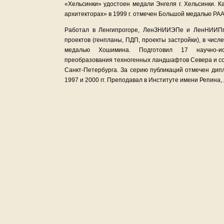
«Хельсинки» удостоен медали Энгеля г. Хельсинки. К
архитекторах» в 1999 г. отмечен Большой медалью РА
Работал в Ленгипрогоре, ЛенЗНИИЭПе и ЛенНИИПгр
проектов (генпланы, ПДП, проекты застройки), в числ
медалью Хошимина. Подготовил 17 научно-исс
преобразования техногенных ландшафтов Севера и со
Санкт-Петербурга. За серию публикаций отмечен дип
1997 и 2000 гг. Преподавал в Институте имени Репина