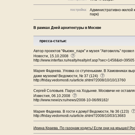
постройка:
Административно-жилой к
парк)
В рамках Дней архитектуры в Москве
пресса-статьи:
Автор проектов "Фьюжн_парк" и музея "Автовилль" провел
Новости, 15.10.2008
http://www.interfax.ru/realty/realtyinf.asp?sec=1458&id=39505
Мария Фадеева. Уловка со ступеньками. В Хамовниках вы
даже музеем// Ведомости, № 37 (124)
http://friday.vedomosti.ru/article.shtml?2008/10/10/13760
Сергей Соловьев. Парус на Ходынке. Москвичи не оставля
Известия, 06.10.2008
http://www.newizv.ru/news/2008-10-06/99182/
Мария Фадеева. В гости к дому// Ведомости, № 36 (123)
http://friday.vedomosti.ru/article.shtml?2008/10/03/13683
Ирина Краева. По газонам ходить! Если они на крыше// Р