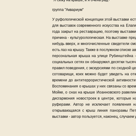
"Я сижу на крыше, и я очень рад+"
группа "Аквариум"
У руфологической концепции этой выставки ес
для выставок современного искусства на Ела
года закрыт на реставрацию, поэтому выставк
причина - культурологическая. На выставке пре
нибудь вверх, и многочисленные свидетели смог
есть лаз на крышу. Также в послужном списке 
персональная крыша на улице Рубинштейна - 
социальных сетях он обнаружил десятки тыся
правил поведения, с экскурсиями по сходной ц
сотоварищи, коих можно будет увидеть на откр
времени до антитеррористической активности
Воспоминания о крышах у них связаны со врем
Мойке, о снах на крыше Иоанновского равелин
дисгармония новостроек в центре, которые 
руферами. Автор не исключает появления на
открывающаяся с крыш линия панорамы Пете
выставки - автор пользуется, наконец, случаем 