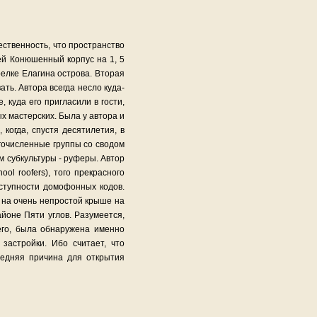
ственность, что пространство
ей Конюшенный корпус на 1, 5
елке Елагина острова. Вторая
ть. Автора всегда несло куда-
 куда его пригласили в гости,
х мастерских. Была у автора и
когда, спустя десятилетия, в
гочисленные группы со сводом
м субкультуры - руферы. Автор
ol roofers), того прекрасного
оступности домофонных кодов.
 на очень непростой крыше на
йоне Пяти углов. Разумеется,
его, была обнаружена именно
застройки. Ибо считает, что
ледняя причина для открытия