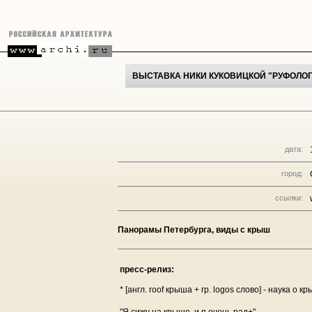
ВЫСТАВКА НИКИ КУКОВИЦКОЙ "РУФОЛО
дата:
город:
ссылки:
Панорамы Петербурга, виды с крыш
пресс-релиз:
* [англ. roof крыша + гр. logos слово] - наука о к