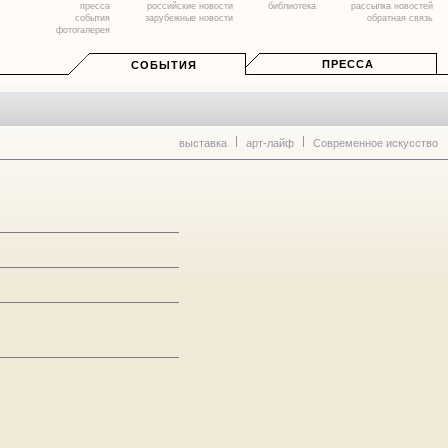
пресса
российские новости
библиотека
рассылка новостей
события
зарубежные новости
обратная связь
фотогалерея
ПРЕССА
СОБЫТИЯ
выставка
арт-лайф
Современное искусство