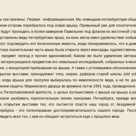
ть три причины. Первая - информационная. Мы извещаем петербургскую обще
гином острове перебралось под новую крышу. Привычный уже для посетител
и будут проходить в более камерном Павильоне под флагом на восточной стр
дставлены виды петербургских крыш, на коих автор имел удовольствие побыва
ут подтвердить его болезненную живость, когда обнаруживалось, что в доме,
автора значительная часть крыш была открыта через мансарды художественны
предмет легенд и прочих вдохновений. Каково же было удивление автора, 
ч интересующихся предметом его невольных исследований, собранных в мно
ене, с концепцией пребывания на крыше. А также с устоявшимся обозначение
ытии выставки, принадлежат типу, скорее, руферов старой школы (old scho
, когда крыша для прогулок выбиралась по живописности вида, а не по д
енем защиты Мариинского дворца во времена путча 1991 года, проведенное
а Петропавловской крепости, о целых путешествиях с крыши на крышу в ра
начали разбивать горизонтальную линию панорамы Петербурга, прежде вс
 открытии выставки тех, кто пытается спасти наш город от бездумной 
рбурга - это полноправная достопримечательность нашего города. Пос
увидеть всех тех, с кем он обещает встретиться еще с прошлого века.