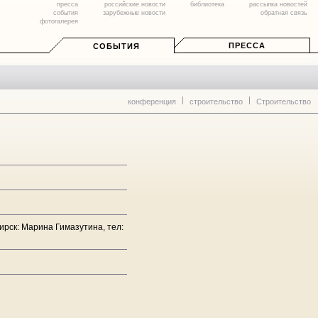
пресса
российские новости
библиотека
рассылка новостей
события
зарубежные новости
обратная связь
фотогалерея
ПРЕССА
СОБЫТИЯ
конференция
строительство
Строительство
бирск: Марина Гимазутина, тел: