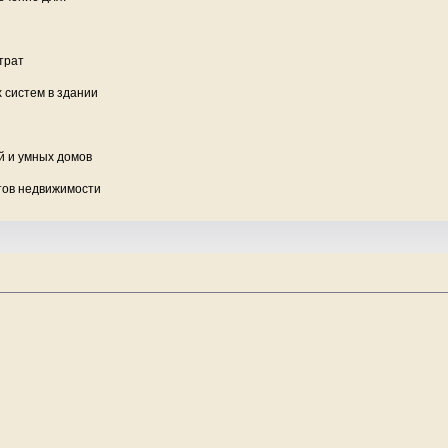
трат
 систем в здании
й и умных домов
ктов недвижимости