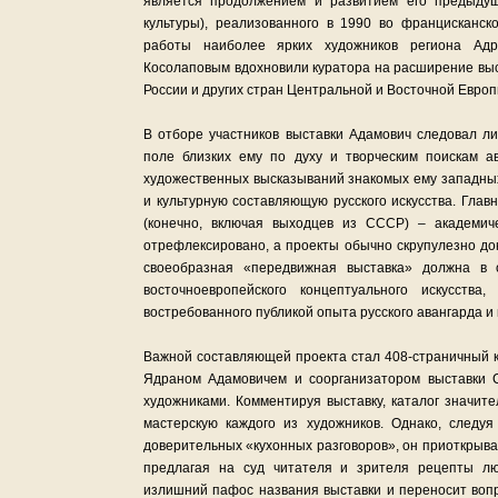
является продолжением и развитием его предыду
культуры), реализованного в 1990 во францисканск
работы наиболее ярких художников региона Адр
Косолаповым вдохновили куратора на расширение выст
России и других стран Центральной и Восточной Европ
В отборе участников выставки Адамович следовал 
поле близких ему по духу и творческим поискам ав
художественных высказываний знакомых ему западных
и культурную составляющую русского искусства. Глав
(конечно, включая выходцев из СССР) – академиче
отрефлексировано, а проекты обычно скрупулезно до
своеобразная «передвижная выставка» должна в 
восточноевропейского концептуального искусства
востребованного публикой опыта русского авангарда и 
Важной составляющей проекта стал 408-страничный к
Ядраном Адамовичем и соорганизатором выставки 
художниками. Комментируя выставку, каталог значит
мастерскую каждого из художников. Однако, следуя
доверительных «кухонных разговоров», он приоткрыва
предлагая на суд читателя и зрителя рецепты л
излишний пафос названия выставки и переносит вопр