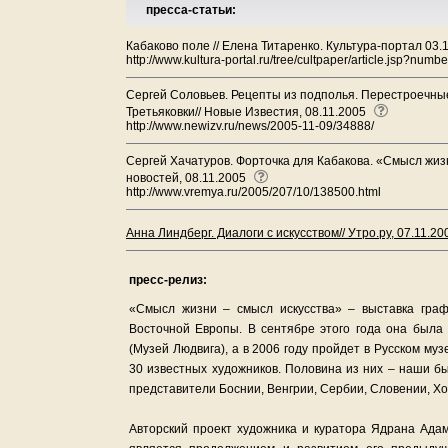
пресса-статьи:
Кабаково поле // Елена Титаренко. Культура-портал 03.
http://www.kultura-portal.ru/tree/cultpaper/article.jsp?
Сергей Соловьев. Рецепты из подполья. Перестроечные
Третьяковки// Новые Известия, 08.11.2005
http://www.newizv.ru/news/2005-11-09/34888/
Сергей Хачатуров. Форточка для Кабакова. «Смысл жизн
новостей, 08.11.2005
http://www.vremya.ru/2005/207/10/138500.html
Анна Линдберг. Диалоги с искусством// Утро.ру, 07.11.2
пресс-релиз:
«Смысл жизни – смысл искусства» – выставка гра
Восточной Европы. В сентябре этого года она была
(Музей Людвига), а в 2006 году пройдет в Русском му
30 известных художников. Половина из них – наши б
представители Боснии, Венгрии, Сербии, Словении, Хо
Авторский проект художника и куратора Ядрана Ада