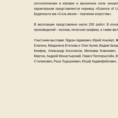
онтологических в игровое и ироничное поле конце
характерным представляется перевод «Essence of Lif
Будапеште как «Соль жизни – перчинка искусства».
В экспозиции представлено около 200 работ. В осно
произведений – коллаж, печатная графика, а также фо
Участники выставки: Ядран Адамович, Юрий Альберт,
Ю
Елагина, Магдалена Етелова и Олег Кулик, Вадим Заха
Книфер, Александр Косолапов, Миломир Ковачевич, 
Мартек, Андрей Монастырский, Павел Пепперштейн, В
Стилинович, Раза Тодошиевич, Юсуф Хаджифейзович, 