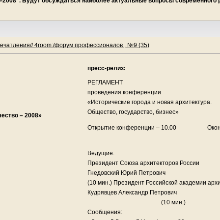
-2008". Будут обсуждаться наиболее актуальные вопросы современного 
ечатления// 4room:/форум профессионалов , №9 (35)
пресс-релиз:
РЕГЛАМЕНТ
проведения конференции
«Исторические города и новая архитектура.
Общество, государство, бизнес»
ество – 2008»
Открытие конференции – 10.00 Окончан
Ведущие:
Президент Союза архитекторов России
Гнедовский Юрий Петрович
(10 мин.) Президент Российской академии арх
Кудрявцев Александр Петрович
(10 мин.)
Сообщения: