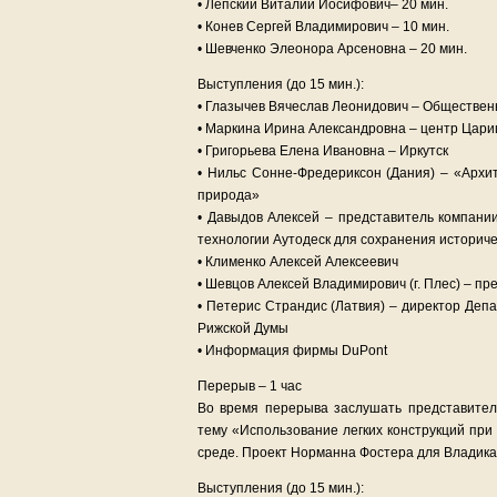
• Лепский Виталий Иосифович– 20 мин.
• Конев Сергей Владимирович – 10 мин.
• Шевченко Элеонора Арсеновна – 20 мин.
Выступления (до 15 мин.):
• Глазычев Вячеслав Леонидович – Обществен
• Маркина Ирина Александровна – центр Цар
• Григорьева Елена Ивановна – Иркутск
• Нильс Сонне-Фредериксон (Дания) – «Архит
природа»
• Давыдов Алексей – представитель компани
технологии Аутодеск для сохранения историч
• Клименко Алексей Алексеевич
• Шевцов Алексей Владимирович (г. Плес) – п
• Петерис Страндис (Латвия) – директор Деп
Рижской Думы
• Информация фирмы DuPont
Перерыв – 1 час
Во время перерыва заслушать представител
тему «Использование легких конструкций при
среде. Проект Норманна Фостера для Владика
Выступления (до 15 мин.):