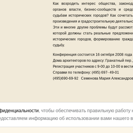
Как возродить интерес общества, законо
органов власти, бизнес-сообществ и сре
судьбам исторических городов? Как сочетат
произведения и градостроительную деятельно
Эти и многие другие проблемы будут рассмо
которой должны стать реальные предложен
исторических городов, формированию гражда
судьбу.
Конференция состоится 16 октября 2008 года
Дома архитекторов по адресу: Гранатный пер., 
Регистрация участников с 9-00 до 10-00 в вес
Справки по телефону: (495) 697- 49-01
(495)690-69-92 Семенова Мария Александров
нфиденциальности
, чтобы обеспечивать правильную работу 
редоставляем информацию об использовании вами нашего в