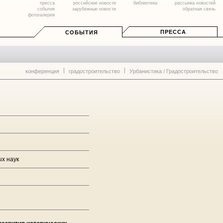
пресса
российские новости
библиотека
рассылка новостей
события
зарубежные новости
обратная связь
фотогалерея
ПРЕССА
СОБЫТИЯ
конференция
градостроительство
Урбанистика / Градостроительство
ых наук