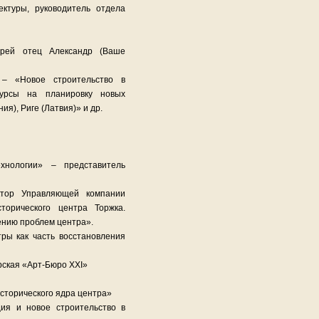
ектуры, руководитель отдела
ерей отец Александр (Ваше
– «Новое строительство в
курсы на планировку новых
я), Риге (Латвия)» и др.
нологии» – представитель
ктор Управляющей компании
торического центра Торжка.
ению проблем центра».
тры как часть восстановления
рская «Арт-Бюро XXI»
торического ядра центра»
ция и новое строительство в