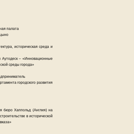
ная палата
ицыно
ектура, историческая среда и
и Аутодеск – «Инновационные
еской среды города»
редприниматель
артамента городского развития
я бюро Хаппольд (Англия) на
 строительстве в исторической
вказа»