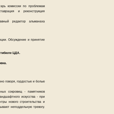
тарь комиссии по проблемам
ставрация и реконструкция
авный редактор альманаха
нции. Обсуждение и принятие
естибюле ЦДА.
вна.
зно говоря, гордостью и болью
нных сокровищ - памятников
ландшафтного искусства - при
нтры нового строительства и
ывают неподдельную тревогу.