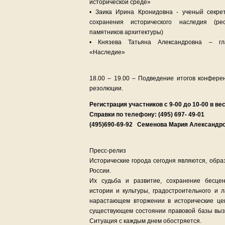
исторической среде»
• Заика Ирина Кронидовна - ученый секре
сохранения исторического наследия (ре
памятников архитектуры)
• Князева Татьяна Александровна – гл
«Наследие»
18.00 – 19.00 – Подведение итогов конфере
резолюции.
Регистрация участников с 9-00 до 10-00 в в
Справки по телефону: (495) 697- 49-01
(495)690-69-92 Семенова Мария Александро
Пресс-релиз
Исторические города сегодня являются, обра
России.
Их судьба и развитие, сохранение бесце
истории и культуры, градостроительного и 
нарастающем вторжении в исторические це
существующем состоянии правовой базы выз
Ситуация с каждым днем обостряется.