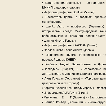
• Коган Леонид Борисович – доктор архит
ЦНИИПградостроительства
• Информация фирмы BonFlex (5 мин.)
• Настоятель церкви в Кадашах, протои
святейшество)
• Шляйх Лютц – профессор (Германия) 
исторической среде: Международные кон
районов в Любене (Германия), Таллинне (Эстони
• Шангин Никита Генович
• Информация фирмы КРАСПАН (5 мин.)
• Ополовникова Елена Александровна
• Информация фирмы «Строительные тех
немецкой фирмы КНЕЕР
• Рыбаков Андрей Валентинович – Дире
«Наследие» (г.Торжок) – «Возрождение ис
Деятельность компании по комплексному реш
• Лутц Грудман (Германия) – «Торговые цен
центральной части города)
• Коржев-Чувелев Иван Владимирович – масте
• Информация АМА Групп (5 мин.)
• Минулина Е. Г. (Тюмень) – «Застройка ис
• Вагнер Роббер (Германия) – «Реконструк