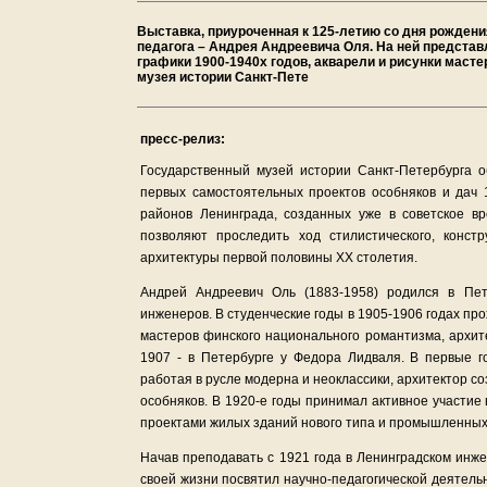
Выставка, приуроченная к 125-летию со дня рождения
педагога – Андрея Андреевича Оля. На ней представ
графики 1900-1940х годов, акварели и рисунки маст
музея истории Санкт-Пете
пресс-релиз:
Государственный музей истории Санкт-Петербурга о
первых самостоятельных проектов особняков и дач 
районов Ленинграда, созданных уже в советское 
позволяют проследить ход стилистического, конст
архитектуры первой половины ХХ столетия.
Андрей Андреевич Оль (1883-1958) родился в Пет
инженеров. В студенческие годы в 1905-1906 годах пр
мастеров финского национального романтизма, архит
1907 - в Петербурге у Федора Лидваля. В первые 
работая в русле модерна и неоклассики, архитектор с
особняков. В 1920-е годы принимал активное участие
проектами жилых зданий нового типа и промышленных
Начав преподавать с 1921 года в Ленинградском инж
своей жизни посвятил научно-педагогической деятель