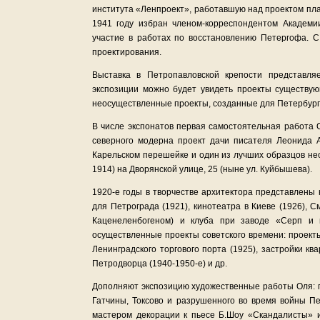
института «Ленпроект», работавшую над проектом пла
1941 году избран членом-корреспондентом Академ
участие в работах по восстановлению Петергофа. С
проектирования.
Выставка в Петропавловской крепости представляе
экспозиции можно будет увидеть проекты существую
неосуществленные проекты, созданные для Петербурга
В числе экспонатов первая самостоятельная работа 
северного модерна проект дачи писателя Леонида А
Карельском перешейке и один из лучших образцов нео
1914) на Дворянской улице, 25 (ныне ул. Куйбышева).
1920-е годы в творчестве архитектора представлены
для Петрограда (1921), кинотеатра в Киеве (1926), См
Каценеленбогеном) и клуба при заводе «Серп и 
осуществленные проекты советского времени: проект
Ленинградского торгового порта (1925), застройки кв
Петродворца (1940-1950-е) и др.
Дополняют экспозицию художественные работы Оля: г
Гатчины, Токсово и разрушенного во время войны 
мастером декорации к пьесе Б.Шоу «Скандалисты» и