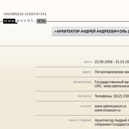
«АРХИТЕКТОР АНДРЕЙ АНДРЕЕВИЧ ОЛЬ (1
дата:
22.05.2008 - 31.01.2
адрес:
Петропавловская кр
организатор:
Государственный му
URL: www.spbmuseum
контакты:
Телефоны: (812) 23
ссылки:
www.spbmuseum.ru
www.museum.ru
книга / сборник:
Архитектор Андрей А
собрании Государств