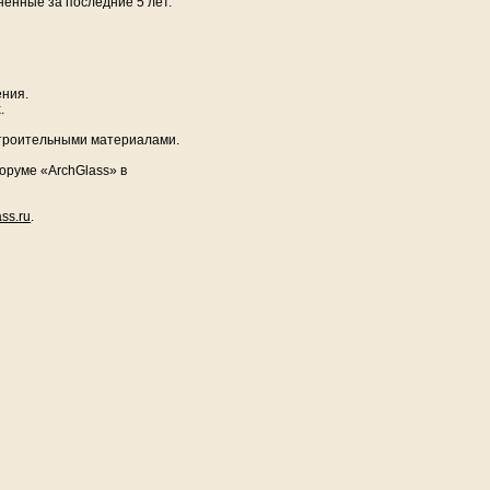
ненные за последние 5 лет.
ния.
.
 строительными материалами.
оруме «ArchGlass» в
ss.ru
.