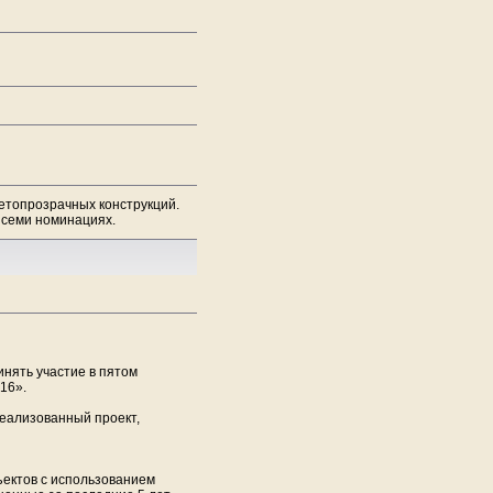
ветопрозрачных конструкций.
 семи номинациях.
нять участие в пятом
16».
еализованный проект,
ктов с использованием