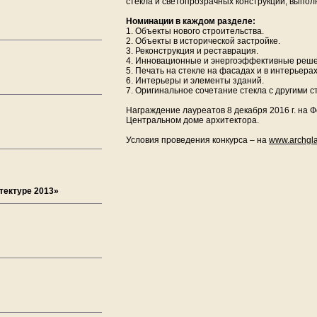
стекла и светопрозрачных конструкций, выпол
Номинации в каждом разделе:
1. Объекты нового строительства.
2. Объекты в исторической застройке.
3. Реконструкция и реставрация.
4. Инновационные и энергоэффективные реше
5. Печать на стекле на фасадах и в интерьерах
6. Интерьеры и элементы зданий.
7. Оригинальное сочетание стекла с другими
Награждение лауреатов 8 декабря 2016 г. на Ф
Центральном доме архитектора.
Условия проведения конкурса – на
www.аrchgla
тектуре 2013»