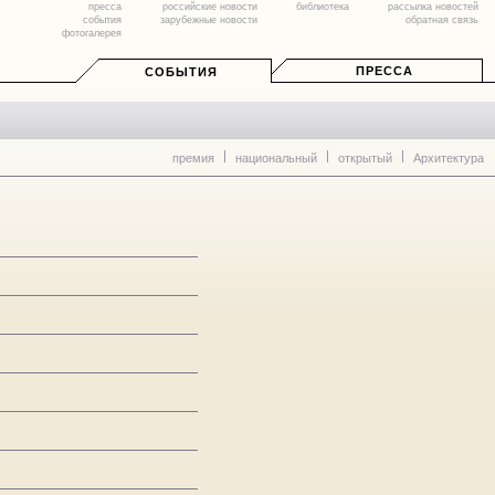
пресса
российские новости
библиотека
рассылка новостей
события
зарубежные новости
обратная связь
фотогалерея
ПРЕССА
СОБЫТИЯ
премия
национальный
открытый
Архитектура