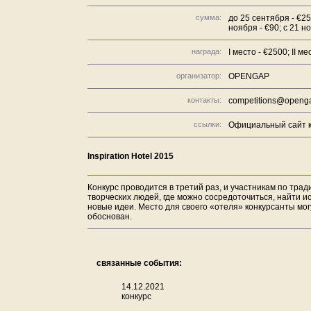
сумма:
до 25 сентября - €25
ноября - €90; с 21 н
награда:
I место - €2500; II ме
организатор:
OPENGAP
контакты:
competitions@openga
ссылки:
Официальный сайт к
Inspiration Hotel 2015
Конкурс проводится в третий раз, и участникам по тра
творческих людей, где можно сосредоточиться, найти и
новые идеи. Место для своего «отеля» конкурсанты мо
обоснован.
связанные события:
14.12.2021
конкурс