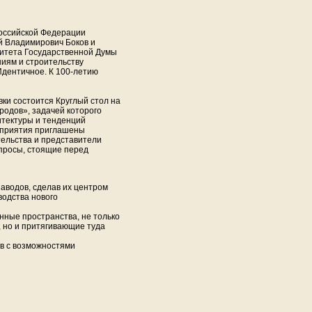
Российской Федерации
й Владимирович Боков и
митета Государственной Думы
иям и строительству
Идентичное. К 100-летию
ки состоится Круглый стол на
родов», задачей которого
итектуры и тенденций
оприятия приглашены
тельства и представители
опросы, стоящие перед
аводов, сделав их центром
водства нового
нные пространства, не только
 но и притягивающие туда
ов с возможностями