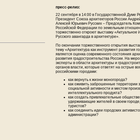
пресс-релиз:
22 сентября в 14:00 в Государственной Думе 
Президент Союза архитекторов России Андре
Алексей Юрьевич Русских – Председатель Ко
Российской Федерации по земельным отношен
торжественно откроют выставку «Актуальное 
Русского авангарда в архитектуре».
По окончании торжественного открытия выстав
тему «Архитектура как инструмент развития го
является оценка современного состояния арх
развития градостроительства России. На мер
эксперты в области архитектуры и градострои
органов власти, которые ответят на острые в
российскими городами:
как вернуть к жизни моногорода?
как оживить заброшенные территории з
социальной активности и местом произ
интеллектуального продукта?
как создать привлекательные обществе
удерживающие жителей в своем городе,
туристов?
как соединить идеи городских активист
администрации?