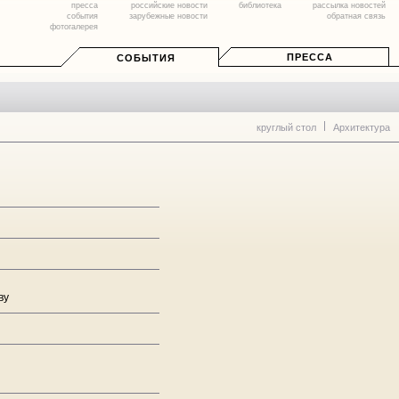
пресса
российские новости
библиотека
рассылка новостей
события
зарубежные новости
обратная связь
фотогалерея
ПРЕССА
СОБЫТИЯ
круглый стол
Архитектура
ву