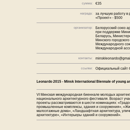
сумма:
€35
награда:
за лучшую работу в 
«Проект» - $500
организатор:
Белорусский союз а
при поддержке Мини
Беларусь, Министерс
Минского городского
Международного сою
Международной ассо
контакты:
minskleonardo@gmai
ссылки:
Официальный сайт 
Leonardo 2015 - Minsk International Biennale of young a
VI Минская международная
биеннале молодых архитект
национального архитектурного фестиваля
. Возраст уч
проекты рассматриваются в шести номинациях: «Градо
промышленные комплексы, здания и сооружения», «Ж
малоэтажные дома», «Ландшафтная архитектура, уличн
архитектуре», «Интерьеры зданий и сооружений».