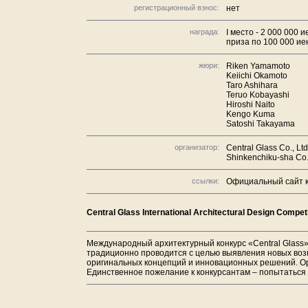
регистрационный взнос:
нет
награда:
I место - 2 000 000 и
приза по 100 000 и
жюри:
Riken Yamamoto
Keiichi Okamoto
Taro Ashihara
Teruo Kobayashi
Hiroshi Naito
Kengo Kuma
Satoshi Takayama
организатор:
Central Glass Co., Ltd
Shinkenchiku-sha Co.,
ссылки:
Официальный сайт к
Central Glass International Architectural Design Compet
Международный архитектурный конкурс «Central Glass» 
традиционно проводится с целью выявления новых возм
оригинальных концепций и инновационных решений. Ор
Единственное пожелание к конкурсантам – попытаться 